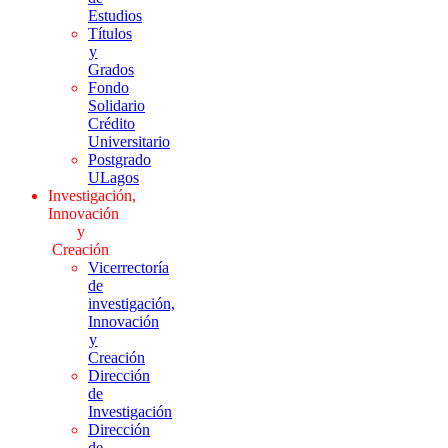
Estudios
Títulos
y
Grados
Fondo
Solidario
Crédito
Universitario
Postgrado
ULagos
Investigación,
Innovación
y
Creación
Vicerrectoría
de
investigación,
Innovación
y
Creación
Dirección
de
Investigación
Dirección
de