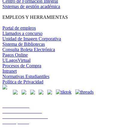
Centro de Formación Integral
Sistemas de gestión académica
EMPLEOS Y HERRAMIENTAS
Portal de empleos
Llamados a concurso
Unidad de Imagen Corporativa
Sistema de Bibliotecas
Consulta Boleta Electrónica
Pagos Online
ULagosVirtual
Procesos de Compra
Intranet
Normativas Estudiantiles
Política de Privacidad
Casa Central
Lord Cochrane 1046
Teléfono 56 642333000
Osorno, Chile