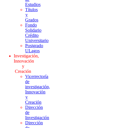
Estudios
Títulos
y
Grados
Fondo
Solidario
Crédito
Universitario
Postgrado
ULagos
Investigación,
Innovación
y
Creación
Vicerrectoría
de
investigación,
Innovación
y
Creación
Dirección
de
Investigación
Dirección
de