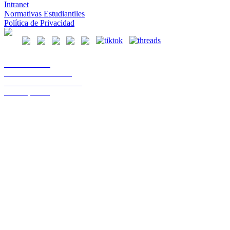
Intranet
Normativas Estudiantiles
Política de Privacidad
Casa Central
Lord Cochrane 1046
Teléfono 56 642333000
Osorno, Chile