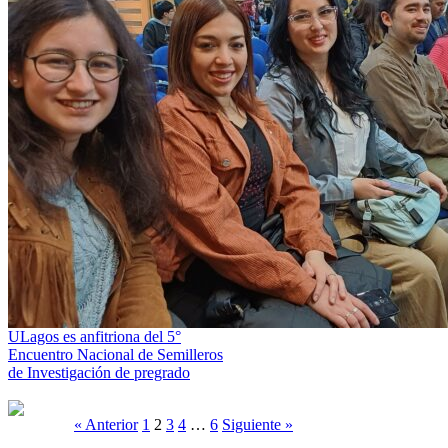
ULagos es anfitriona del 5°
Encuentro Nacional de Semilleros
de Investigación de pregrado
« Anterior
1
2
3
4
…
6
Siguiente »