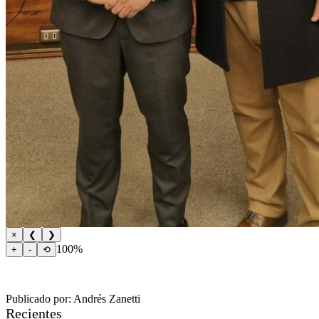
×
❮
❯
100%
+
-
⟲
Publicado por: Andrés Zanetti
Recientes