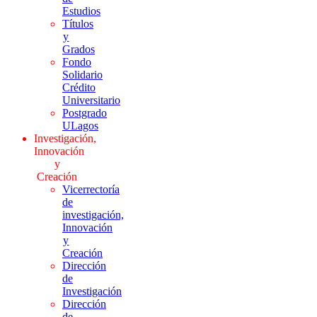
Estudios
Títulos
y
Grados
Fondo
Solidario
Crédito
Universitario
Postgrado
ULagos
Investigación,
Innovación
y
Creación
Vicerrectoría
de
investigación,
Innovación
y
Creación
Dirección
de
Investigación
Dirección
de