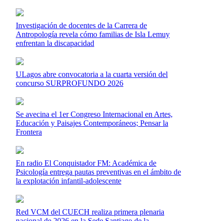
Investigación de docentes de la Carrera de
Antropología revela cómo familias de Isla Lemuy
enfrentan la discapacidad
ULagos abre convocatoria a la cuarta versión del
concurso SURPROFUNDO 2026
Se avecina el 1er Congreso Internacional en Artes,
Educación y Paisajes Contemporáneos; Pensar la
Frontera
En radio El Conquistador FM: Académica de
Psicología entrega pautas preventivas en el ámbito de
la explotación infantil-adolescente
Red VCM del CUECH realiza primera plenaria
nacional de 2026 en la Sede Santiago de la