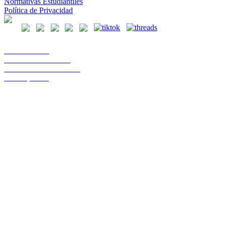
Normativas Estudiantiles
Política de Privacidad
Casa Central
Lord Cochrane 1046
Teléfono 56 642333000
Osorno, Chile