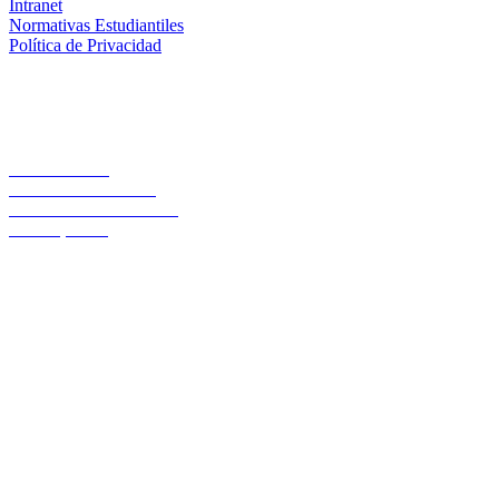
Intranet
Normativas Estudiantiles
Política de Privacidad
Casa Central
Lord Cochrane 1046
Teléfono 56 642333000
Osorno, Chile