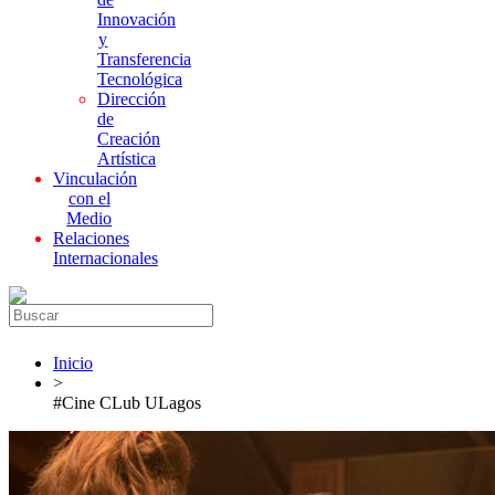
Innovación
y
Transferencia
Tecnológica
Dirección
de
Creación
Artística
Vinculación
con el
Medio
Relaciones
Internacionales
Inicio
>
#Cine CLub ULagos