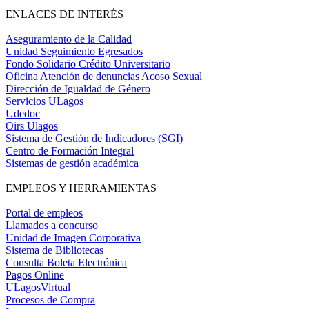
ENLACES DE INTERÉS
Aseguramiento de la Calidad
Unidad Seguimiento Egresados
Fondo Solidario Crédito Universitario
Oficina Atención de denuncias Acoso Sexual
Dirección de Igualdad de Género
Servicios ULagos
Udedoc
Oirs Ulagos
Sistema de Gestión de Indicadores (SGI)
Centro de Formación Integral
Sistemas de gestión académica
EMPLEOS Y HERRAMIENTAS
Portal de empleos
Llamados a concurso
Unidad de Imagen Corporativa
Sistema de Bibliotecas
Consulta Boleta Electrónica
Pagos Online
ULagosVirtual
Procesos de Compra