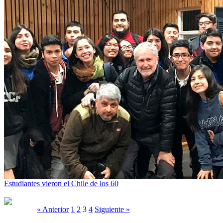
Estudiantes vieron el Chile de los 60
« Anterior
1
2
3
4
Siguiente »