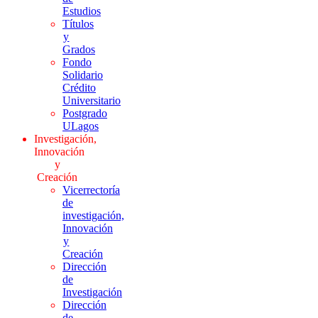
Estudios
Títulos
y
Grados
Fondo
Solidario
Crédito
Universitario
Postgrado
ULagos
Investigación,
Innovación
y
Creación
Vicerrectoría
de
investigación,
Innovación
y
Creación
Dirección
de
Investigación
Dirección
de