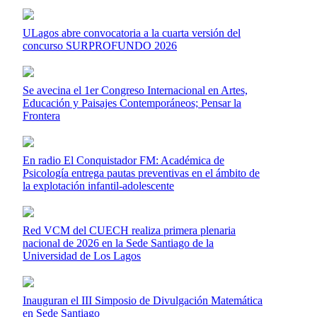
ULagos abre convocatoria a la cuarta versión del
concurso SURPROFUNDO 2026
Se avecina el 1er Congreso Internacional en Artes,
Educación y Paisajes Contemporáneos; Pensar la
Frontera
En radio El Conquistador FM: Académica de
Psicología entrega pautas preventivas en el ámbito de
la explotación infantil-adolescente
Red VCM del CUECH realiza primera plenaria
nacional de 2026 en la Sede Santiago de la
Universidad de Los Lagos
Inauguran el III Simposio de Divulgación Matemática
en Sede Santiago