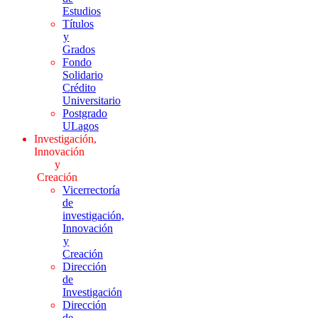
Estudios
Títulos
y
Grados
Fondo
Solidario
Crédito
Universitario
Postgrado
ULagos
Investigación,
Innovación
y
Creación
Vicerrectoría
de
investigación,
Innovación
y
Creación
Dirección
de
Investigación
Dirección
de