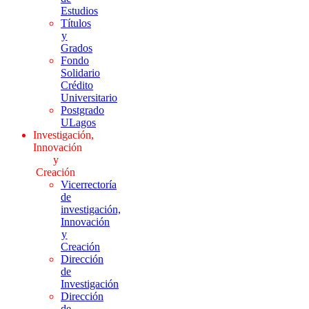
Estudios
Títulos
y
Grados
Fondo
Solidario
Crédito
Universitario
Postgrado
ULagos
Investigación,
Innovación
y
Creación
Vicerrectoría
de
investigación,
Innovación
y
Creación
Dirección
de
Investigación
Dirección
de