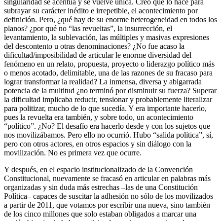
singularidad se acentúa y se vuelve única. Creo que lo hace para
subrayar su carácter inédito e irrepetible, el acontecimiento por
definición. Pero, ¿qué hay de su enorme heterogeneidad en todos los
planos? ¿por qué no “las revueltas”, la insurrección, el
levantamiento, la sublevación, las múltiples y masivas expresiones
del descontento u otras denominaciones? ¿No fue acaso la
dificultad/imposibilidad de articular le enorme diversidad del
fenómeno en un relato, propuesta, proyecto o liderazgo político más
o menos acotado, delimitable, una de las razones de su fracaso para
lograr transformar la realidad? La inmensa, diversa y abigarrada
potencia de la multitud ¿no terminó por disminuir su fuerza? Superar
la dificultad implicaba reducir, tensionar y probablemente literalizar
para politizar, mucho de lo que sucedía. Y era importante hacerlo,
pues la revuelta era también, y sobre todo, un acontecimiento
“político”. ¿No? El desafío era hacerlo desde y con los sujetos que
nos movilizábamos. Pero ello no ocurrió. Hubo “salida política”, sí,
pero con otros actores, en otros espacios y sin diálogo con la
movilización. No es primera vez que ocurre.
Y después, en el espacio institucionalizado de la Convención
Constitucional, nuevamente se fracasó en articular en palabras más
organizadas y sin duda más estrechas –las de una Constitución
Política– capaces de suscitar la adhesión no sólo de los movilizados
a partir de 2011, que votamos por escribir una nueva, sino también
de los cinco millones que solo estaban obligados a marcar una