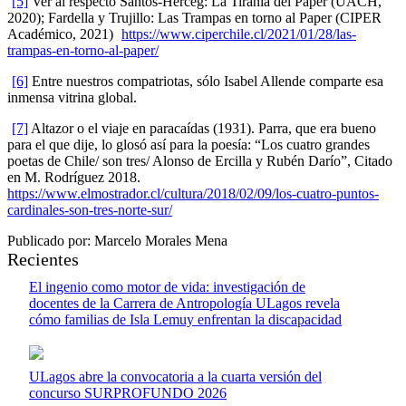
[5]
Ver al respecto Santos-Herceg: La Tiranía del Paper (UACH,
2020); Fardella y Trujillo: Las Trampas en torno al Paper (CIPER
Académico, 2021)
https://www.ciperchile.cl/2021/01/28/las-
trampas-en-torno-al-paper/
[6]
Entre nuestros compatriotas, sólo Isabel Allende comparte esa
inmensa vitrina global.
[7]
Altazor o el viaje en paracaídas (1931). Parra, que era bueno
para el que dije, lo glosó así para la poesía: “Los cuatro grandes
poetas de Chile/ son tres/ Alonso de Ercilla y Rubén Darío”, Citado
en M. Rodríguez 2018.
https://www.elmostrador.cl/cultura/2018/02/09/los-cuatro-puntos-
cardinales-son-tres-norte-sur/
Publicado por: Marcelo Morales Mena
Recientes
El ingenio como motor de vida: investigación de
docentes de la Carrera de Antropología ULagos revela
cómo familias de Isla Lemuy enfrentan la discapacidad
ULagos abre la convocatoria a la cuarta versión del
concurso SURPROFUNDO 2026