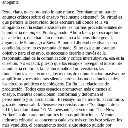
ahogante.
Pero, claro, no es oro todo lo que reluce. Permítanme un par de
apuntes críticos sobre el ensayo “realmente existente”. Su virtud es
que permite la creatividad de la escritura allí donde se la va
ahogando con la estandarización de las normas procedimentales de
la industria del
paper
. Punto ganado. Ahora bien, por esa apertura
pasa de todo, del charlatán o charlatana a la pensadora genial,
digamos de Saramago a Steve Bannon. Libertad creativa es una
condición, pero no es garantía de nada. Si no existe un estatuto
objetivo para el ensayo, es necesario crearlo a través de la
responsabilidad de la comunicación y crítica intersubjetiva, esa es la
cuestión. No es fácil, puesto que los ensayos navegan al interior de
la industria editorial, la institucionalidad universitaria, las
fundaciones y sus recursos, los medios de comunicación masiva que
amplifican voces mientras silencian otras, las modas intelectuales,
los círculos políticos e ideológicos. En fin, las relaciones de
producción. Todos esos espacios promueven más o menos al
ensayo, mientras condicionan, conforman y deforman el
pensamiento y su circulación. El ensayo no ha muerto, al contrario,
goza de buena salud. Piénsese en revistas como “Santiago”, de la
UDP; la colombiana “El Malpensante”, el veterano “The New
Yorker”, solo para nombrar tres buenas publicaciones. Mientras la
industria editorial se concentra cada vez más en los
best sellers
, los
más vendidos, el pensamiento social sigue siendo guiado por