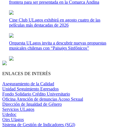
frontera para ser presentada en la Comarca Andina
Cine Club ULagos exhibirá en agosto cuatro de las
películas más destacadas de 2026
Orquesta ULagos invita a descubrir nuevas propuestas
musicales chilenas con “Paisajes Sinfónicos”
ENLACES DE INTERÉS
Aseguramiento de la Calidad
Unidad Seguimiento Egresados
Fondo Solidario Crédito Universitario
Oficina Atención de denuncias Acoso Sexual
Dirección de Igualdad de Género
Servicios ULagos
Udedoc
Oirs Ulagos
Sistema de Gestión de Indicadores (SGI)