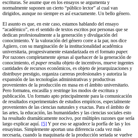
escrituras. Se asume que en los ensayos se argumenta y
normalmente suponen un cierto “público lector” al cual van
dirigidos, aunque no siempre es así exactamente. Un bello género.
El asunto es que, en este caso, estamos hablando del ensayo
“académico”, en el sentido de textos escritos por personas que se
dedican profesionalmente a la generación y divulgación del
conocimiento. Y la valoración del género corre a la par, nos dice
Agüero, con su marginación de la institucionalidad académica
universitaria, progresivamente estandarizada en el formato
paper.
Por razones completamente ajenas al quehacer de la generación de
conocimiento, el
paper
resulta objeto de incentivos, mueve ingentes
cantidades de recursos económicos, es objeto de jerarquizaciones y
distribuye prestigio, organiza carreras profesionales y autoriza la
expansión de las tecnologías administrativas y productivas
provenientes de la producción en masa en el ámbito universitario.
Pero formatea, encasilla y restringe los modos de escritura y
publicación. Un formato apto principalmente para la comunicación
de resultados experimentales de estudios empíricos, especialmente
provenientes de las ciencias naturales y exactas. Para el ámbito de
las artes, la educación, las humanidades y las ciencias sociales esto
ha resultado dramáticamente nocivo, por múltiples razones que sería
largo explicar aquí.
[5]
Y por eso se agradece la porfía de las y los
ensayistas. Simplemente aportan una diferencia cada vez más
necesaria, cuando la maquinaria de la producción seriada se vuelve