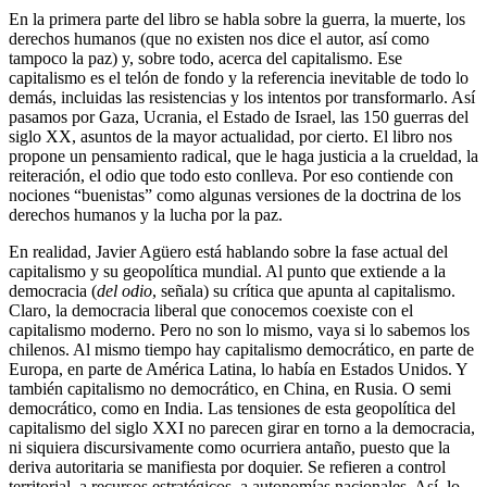
En la primera parte del libro se habla sobre la guerra, la muerte, los
derechos humanos (que no existen nos dice el autor, así como
tampoco la paz) y, sobre todo, acerca del capitalismo. Ese
capitalismo es el telón de fondo y la referencia inevitable de todo lo
demás, incluidas las resistencias y los intentos por transformarlo. Así
pasamos por Gaza, Ucrania, el Estado de Israel, las 150 guerras del
siglo XX, asuntos de la mayor actualidad, por cierto. El libro nos
propone un pensamiento radical, que le haga justicia a la crueldad, la
reiteración, el odio que todo esto conlleva. Por eso contiende con
nociones “buenistas” como algunas versiones de la doctrina de los
derechos humanos y la lucha por la paz.
En realidad, Javier Agüero está hablando sobre la fase actual del
capitalismo y su geopolítica mundial. Al punto que extiende a la
democracia (
del odio
, señala) su crítica que apunta al capitalismo.
Claro, la democracia liberal que conocemos coexiste con el
capitalismo moderno. Pero no son lo mismo, vaya si lo sabemos los
chilenos. Al mismo tiempo hay capitalismo democrático, en parte de
Europa, en parte de América Latina, lo había en Estados Unidos. Y
también capitalismo no democrático, en China, en Rusia. O semi
democrático, como en India. Las tensiones de esta geopolítica del
capitalismo del siglo XXI no parecen girar en torno a la democracia,
ni siquiera discursivamente como ocurriera antaño, puesto que la
deriva autoritaria se manifiesta por doquier. Se refieren a control
territorial, a recursos estratégicos, a autonomías nacionales. Así, lo