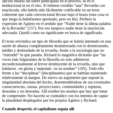
opción binaria sin haber participado en el proceso, ni en el
institucional ni en el otro. Si hubiese existido “una” Revuelta con
mayúscula, ello habría sido fácilmente codificable en un texto
coherente que cada convencional llevase bajo el brazo (otra cosa es
que luego la hubiésemos aprobado, pero en fin). Prefiero la
expresión de Agüero en el sentido que “Nadie tiene la última palabra
de la Revuelta” (157). Por eso tampoco nadie tiene la mayúscula
adecuada. Quedó como un significante en busca de significado.
El texto reivindica un tipo de filosofía que se habría intentado en una
suerte de alianza completamente desinteresada con lo desmesurado,
inédito y desbordado de la revuelta, frente a la sociología que no
“entendió” lo que pasaba. Richard lo magnifica diciendo que “las
voces más fulgurantes de la filosofía no solo adhirieron
incondicionalmente al fervor destituyente de la revuelta, sino que
hablaron –en gloria y majestad– en su nombre” (195). Todo ello
frente a las “disciplinas” (disciplinantes) que se habrían mantenido
relativamente al margen. De nuevo un argumento que supone la
singularidad absoluta del hecho, desentendiéndose de sus eventuales
consecuencias, causas, proyecciones, continuidades y rupturas,
deseadas y no deseadas. Allí residen los asuntos que hay que tratar
de comprender. No hacerlo se contradice con los intentos de captar
la pluralidad desplegados por los propios Agüero y Richard.
Cuando despertó, el capitalismo seguía allí