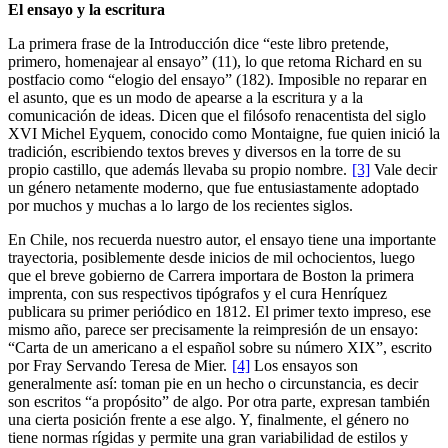
El ensayo y la escritura
La primera frase de la Introducción dice “este libro pretende,
primero, homenajear al ensayo” (11), lo que retoma Richard en su
postfacio como “elogio del ensayo” (182). Imposible no reparar en
el asunto, que es un modo de apearse a la escritura y a la
comunicación de ideas. Dicen que el filósofo renacentista del siglo
XVI Michel Eyquem, conocido como Montaigne, fue quien inició la
tradición, escribiendo textos breves y diversos en la torre de su
propio castillo, que además llevaba su propio nombre.
[3]
Vale decir
un género netamente moderno, que fue entusiastamente adoptado
por muchos y muchas a lo largo de los recientes siglos.
En Chile, nos recuerda nuestro autor, el ensayo tiene una importante
trayectoria, posiblemente desde inicios de mil ochocientos, luego
que el breve gobierno de Carrera importara de Boston la primera
imprenta, con sus respectivos tipógrafos y el cura Henríquez
publicara su primer periódico en 1812. El primer texto impreso, ese
mismo año, parece ser precisamente la reimpresión de un ensayo:
“Carta de un americano a el español sobre su número XIX”, escrito
por Fray Servando Teresa de Mier.
[4]
Los ensayos son
generalmente así: toman pie en un hecho o circunstancia, es decir
son escritos “a propósito” de algo. Por otra parte, expresan también
una cierta posición frente a ese algo. Y, finalmente, el género no
tiene normas rígidas y permite una gran variabilidad de estilos y