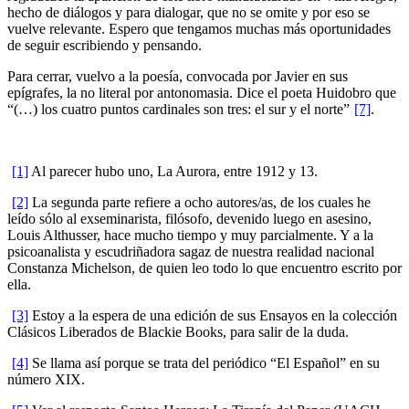
hecho de diálogos y para dialogar, que no se omite y por eso se
vuelve relevante. Espero que tengamos muchas más oportunidades
de seguir escribiendo y pensando.
Para cerrar, vuelvo a la poesía, convocada por Javier en sus
epígrafes, la no literal por antonomasia. Dice el poeta Huidobro que
“(…) los cuatro puntos cardinales son tres: el sur y el norte”
[7]
.
[1]
Al parecer hubo uno, La Aurora, entre 1912 y 13.
[2]
La segunda parte refiere a ocho autores/as, de los cuales he
leído sólo al exseminarista, filósofo, devenido luego en asesino,
Louis Althusser, hace mucho tiempo y muy parcialmente. Y a la
psicoanalista y escudriñadora sagaz de nuestra realidad nacional
Constanza Michelson, de quien leo todo lo que encuentro escrito por
ella.
[3]
Estoy a la espera de una edición de sus Ensayos en la colección
Clásicos Liberados de Blackie Books, para salir de la duda.
[4]
Se llama así porque se trata del periódico “El Español” en su
número XIX.