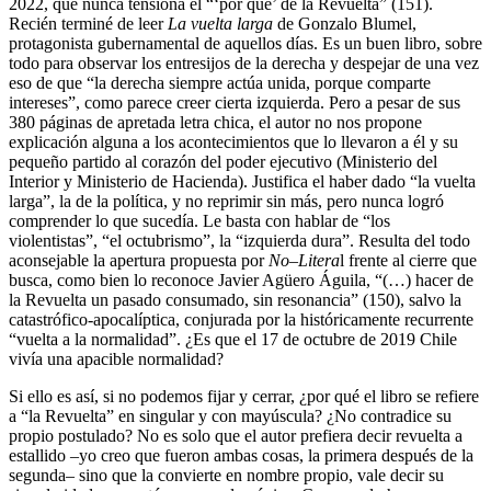
2022, que nunca tensiona el “‘por qué’ de la Revuelta” (151).
Recién terminé de leer
La vuelta larga
de Gonzalo Blumel,
protagonista gubernamental de aquellos días. Es un buen libro, sobre
todo para observar los entresijos de la derecha y despejar de una vez
eso de que “la derecha siempre actúa unida, porque comparte
intereses”, como parece creer cierta izquierda. Pero a pesar de sus
380 páginas de apretada letra chica, el autor no nos propone
explicación alguna a los acontecimientos que lo llevaron a él y su
pequeño partido al corazón del poder ejecutivo (Ministerio del
Interior y Ministerio de Hacienda). Justifica el haber dado “la vuelta
larga”, la de la política, y no reprimir sin más, pero nunca logró
comprender lo que sucedía. Le basta con hablar de “los
violentistas”, “el octubrismo”, la “izquierda dura”. Resulta del todo
aconsejable la apertura propuesta por
No
–
Litera
l frente al cierre que
busca, como bien lo reconoce Javier Agüero Águila, “(…) hacer de
la Revuelta un pasado consumado, sin resonancia” (150), salvo la
catastrófico-apocalíptica, conjurada por la históricamente recurrente
“vuelta a la normalidad”. ¿Es que el 17 de octubre de 2019 Chile
vivía una apacible normalidad?
Si ello es así, si no podemos fijar y cerrar, ¿por qué el libro se refiere
a “la Revuelta” en singular y con mayúscula? ¿No contradice su
propio postulado? No es solo que el autor prefiera decir revuelta a
estallido –yo creo que fueron ambas cosas, la primera después de la
segunda– sino que la convierte en nombre propio, vale decir su