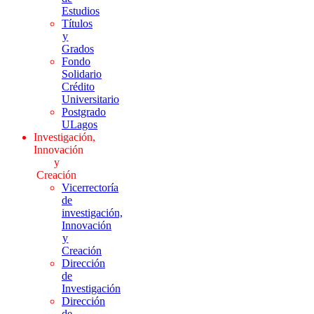
Estudios
Títulos
y
Grados
Fondo
Solidario
Crédito
Universitario
Postgrado
ULagos
Investigación,
Innovación
y
Creación
Vicerrectoría
de
investigación,
Innovación
y
Creación
Dirección
de
Investigación
Dirección
de