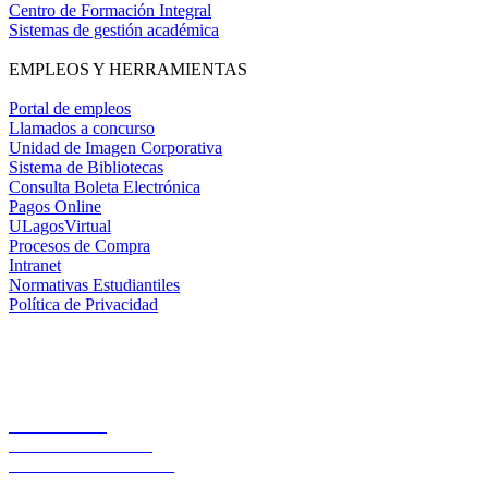
Centro de Formación Integral
Sistemas de gestión académica
EMPLEOS Y HERRAMIENTAS
Portal de empleos
Llamados a concurso
Unidad de Imagen Corporativa
Sistema de Bibliotecas
Consulta Boleta Electrónica
Pagos Online
ULagosVirtual
Procesos de Compra
Intranet
Normativas Estudiantiles
Política de Privacidad
Casa Central
Lord Cochrane 1046
Teléfono 56 642333000
Osorno, Chile