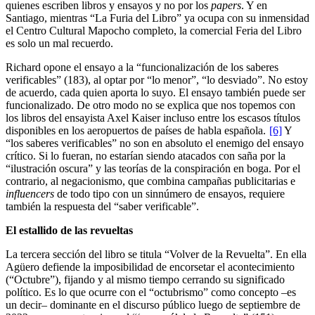
quienes escriben libros y ensayos y no por los
papers
. Y en
Santiago, mientras “La Furia del Libro” ya ocupa con su inmensidad
el Centro Cultural Mapocho completo, la comercial Feria del Libro
es solo un mal recuerdo.
Richard opone el ensayo a la “funcionalización de los saberes
verificables” (183), al optar por “lo menor”, “lo desviado”. No estoy
de acuerdo, cada quien aporta lo suyo. El ensayo también puede ser
funcionalizado. De otro modo no se explica que nos topemos con
los libros del ensayista Axel Kaiser incluso entre los escasos títulos
disponibles en los aeropuertos de países de habla española.
[6]
Y
“los saberes verificables” no son en absoluto el enemigo del ensayo
crítico. Si lo fueran, no estarían siendo atacados con saña por la
“ilustración oscura” y las teorías de la conspiración en boga. Por el
contrario, al negacionismo, que combina campañas publicitarias e
influencers
de todo tipo con un sinnúmero de ensayos, requiere
también la respuesta del “saber verificable”.
El estallido de las revueltas
La tercera sección del libro se titula “Volver de la Revuelta”. En ella
Agüero defiende la imposibilidad de encorsetar el acontecimiento
(“Octubre”), fijando y al mismo tiempo cerrando su significado
político. Es lo que ocurre con el “octubrismo” como concepto –es
un decir– dominante en el discurso público luego de septiembre de