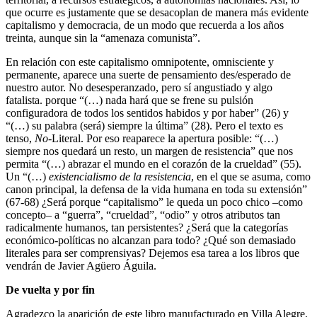
que ocurre es justamente que se desacoplan de manera más evidente
capitalismo y democracia, de un modo que recuerda a los años
treinta, aunque sin la “amenaza comunista”.
En relación con este capitalismo omnipotente, omnisciente y
permanente, aparece una suerte de pensamiento des/esperado de
nuestro autor. No desesperanzado, pero sí angustiado y algo
fatalista. porque “(…) nada hará que se frene su pulsión
configuradora de todos los sentidos habidos y por haber” (26) y
“(…) su palabra (será) siempre la última” (28). Pero el texto es
tenso,
No
-Literal. Por eso reaparece la apertura posible: “(…)
siempre nos quedará un resto, un margen de resistencia” que nos
permita “(…) abrazar el mundo en el corazón de la crueldad” (55).
Un “(…)
existencialismo de la resistencia
, en el que se asuma, como
canon principal, la defensa de la vida humana en toda su extensión”
(67-68) ¿Será porque “capitalismo” le queda un poco chico –como
concepto– a “guerra”, “crueldad”, “odio” y otros atributos tan
radicalmente humanos, tan persistentes? ¿Será que la categorías
económico-políticas no alcanzan para todo? ¿Qué son demasiado
literales para ser comprensivas? Dejemos esa tarea a los libros que
vendrán de Javier Agüero Águila.
De vuelta y por fin
Agradezco la aparición de este libro manufacturado en Villa Alegre,