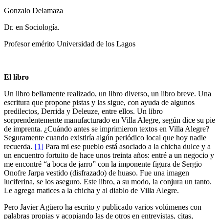
Gonzalo Delamaza
Dr. en Sociología.
Profesor emérito Universidad de los Lagos
El libro
Un libro bellamente realizado, un libro diverso, un libro breve. Una
escritura que propone pistas y las sigue, con ayuda de algunos
predilectos, Derrida y Deleuze, entre ellos. Un libro
sorprendentemente manufacturado en Villa Alegre, según dice su pie
de imprenta. ¿Cuándo antes se imprimieron textos en Villa Alegre?
Seguramente cuando existiría algún periódico local que hoy nadie
recuerda.
[1]
Para mi ese pueblo está asociado a la chicha dulce y a
un encuentro fortuito de hace unos treinta años: entré a un negocio y
me encontré “a boca de jarro” con la imponente figura de Sergio
Onofre Jarpa vestido (disfrazado) de huaso. Fue una imagen
luciferina, se los aseguro. Este libro, a su modo, la conjura un tanto.
Le agrega matices a la chicha y al diablo de Villa Alegre.
Pero Javier Agüero ha escrito y publicado varios volúmenes con
palabras propias y acopiando las de otros en entrevistas, citas,