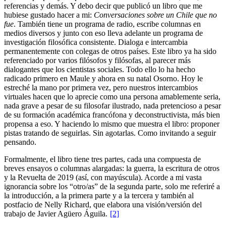
referencias y demás. Y debo decir que publicó un libro que me
hubiese gustado hacer a mi:
Conversaciones sobre un Chile que no
fue
. También tiene un programa de radio, escribe columnas en
medios diversos y junto con eso lleva adelante un programa de
investigación filosófica consistente. Dialoga e intercambia
permanentemente con colegas de otros países. Este libro ya ha sido
referenciado por varios filósofos y filósofas, al parecer más
dialogantes que los cientistas sociales. Todo ello lo ha hecho
radicado primero en Maule y ahora en su natal Osorno. Hoy le
estreché la mano por primera vez, pero nuestros intercambios
virtuales hacen que lo aprecie como una persona amablemente seria,
nada grave a pesar de su filosofar ilustrado, nada pretencioso a pesar
de su formación académica francófona y deconstructivista, más bien
propensa a eso. Y haciendo lo mismo que muestra el libro: proponer
pistas tratando de seguirlas. Sin agotarlas. Como invitando a seguir
pensando.
Formalmente, el libro tiene tres partes, cada una compuesta de
breves ensayos o columnas alargadas: la guerra, la escritura de otros
y la Revuelta de 2019 (así, con mayúscula). Acorde a mi vasta
ignorancia sobre los “otro/as” de la segunda parte, solo me referiré a
la introducción, a la primera parte y a la tercera y también al
postfacio de Nelly Richard, que elabora una visión/versión del
trabajo de Javier Agüero Águila.
[2]