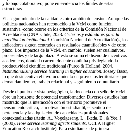
y trabajo colaborativo, pone en evidencia los límites de estas
estructuras.
El aseguramiento de la calidad es otro ámbito de tensión. Aunque las
políticas nacionales han reconocido a la VcM como función
sustantiva -como ocurre en los criterios de la Comisión Nacional de
Acreditación (CNA-Chile, 2023.
Criterios y estándares para la
acreditación institucional.
Comisión Nacional de Acreditación)-, los
indicadores siguen centrados en resultados cuantificables y de corto
plazo. Los impactos de la VcM, en cambio, suelen ser cualitativos,
procesuales y de largo plazo. A esto se suma el diseño de incentivos
académicos, donde la carrera docente continúa privilegiando la
productividad científica tradicional (Furco & Holland, 2004.
Institutionalizing service-learning in higher education
. Jossey-Bass),
lo que desincentiva el involucramiento en proyectos territoriales que
demandan tiempo, trabajo relacional y seguimiento comunitario.
Desde el punto de vista pedagógico, la docencia con sello de VcM
abre un horizonte de potencial transformador. Diversos estudios han
mostrado que la interacción con el territorio promueve el
pensamiento crítico, la motivación estudiantil, el sentido de
pertenencia y la adquisición de capacidades profesionales
contextualizadas (Astin, A., Vogelgesang, L., Ikeda, E., & Yee, J.
(2000).
How service learning affects students
. UCLA Higher
Education Research Institute). Para estudiantes de primera