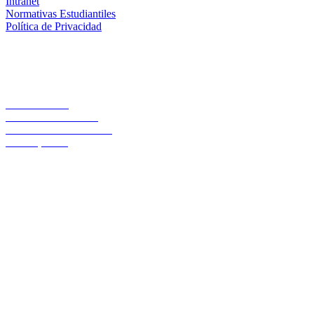
Intranet
Normativas Estudiantiles
Política de Privacidad
Casa Central
Lord Cochrane 1046
Teléfono 56 642333000
Osorno, Chile