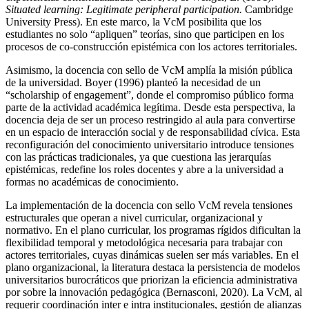
Situated learning: Legitimate peripheral participation.
Cambridge
University Press). En este marco, la VcM posibilita que los
estudiantes no solo “apliquen” teorías, sino que participen en los
procesos de co-construcción epistémica con los actores territoriales.
Asimismo, la docencia con sello de VcM amplía la misión pública
de la universidad. Boyer (1996) planteó la necesidad de un
“scholarship of engagement”, donde el compromiso público forma
parte de la actividad académica legítima. Desde esta perspectiva, la
docencia deja de ser un proceso restringido al aula para convertirse
en un espacio de interacción social y de responsabilidad cívica. Esta
reconfiguración del conocimiento universitario introduce tensiones
con las prácticas tradicionales, ya que cuestiona las jerarquías
epistémicas, redefine los roles docentes y abre a la universidad a
formas no académicas de conocimiento.
La implementación de la docencia con sello VcM revela tensiones
estructurales que operan a nivel curricular, organizacional y
normativo. En el plano curricular, los programas rígidos dificultan la
flexibilidad temporal y metodológica necesaria para trabajar con
actores territoriales, cuyas dinámicas suelen ser más variables. En el
plano organizacional, la literatura destaca la persistencia de modelos
universitarios burocráticos que priorizan la eficiencia administrativa
por sobre la innovación pedagógica (Bernasconi, 2020). La VcM, al
requerir coordinación inter e intra institucionales, gestión de alianzas