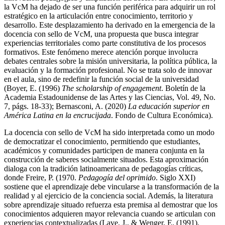
la VcM ha dejado de ser una función periférica para adquirir un rol
estratégico en la articulación entre conocimiento, territorio y
desarrollo. Este desplazamiento ha derivado en la emergencia de la
docencia con sello de VcM, una propuesta que busca integrar
experiencias territoriales como parte constitutiva de los procesos
formativos. Este fenómeno merece atención porque involucra
debates centrales sobre la misión universitaria, la política pública, la
evaluación y la formación profesional. No se trata solo de innovar
en el aula, sino de redefinir la función social de la universidad
(Boyer, E. (1996)
The scholarship of engagement
. Boletín de la
Academia Estadounidense de las Artes y las Ciencias, Vol. 49, No.
7, págs. 18-33); Bernasconi, A. (2020)
La educación superior en
América Latina en la encrucijada
. Fondo de Cultura Económica).
La docencia con sello de VcM ha sido interpretada como un modo
de democratizar el conocimiento, permitiendo que estudiantes,
académicos y comunidades participen de manera conjunta en la
construcción de saberes socialmente situados. Esta aproximación
dialoga con la tradición latinoamericana de pedagogías críticas,
donde Freire, P. (1970.
Pedagogía del oprimido
. Siglo XXI)
sostiene que el aprendizaje debe vincularse a la transformación de la
realidad y al ejercicio de la conciencia social. Además, la literatura
sobre aprendizaje situado refuerza esta premisa al demostrar que los
conocimientos adquieren mayor relevancia cuando se articulan con
experiencias contextualizadas (Lave, J., & Wenger, E. (1991).