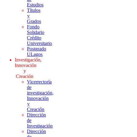
Estudios
Títulos
y
Grados
Fondo
Solidario
Crédito
Universitario
Postgrado
ULagos
Investigación,
Innovación
y
Creación
Vicerrectoría
de
investigación,
Innovación
y
Creación
Dirección
de
Investigación
Dirección
de