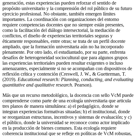
generación, estas experiencias pueden reforzar el sentido de
propósito universitario y la comprensión del rol público de su futuro
ejercicio profesional. No obstante, también emergen límites
importantes. La coordinación con organizaciones del entorno
requiere competencias docentes que no siempre están presentes,
como la facilitación del diálogo intersectorial, la mediación de
conflictos, el diseño de experiencias territoriales seguras y
éticamente responsables, entre otras; se trata de un perfil docente
ampliado, que la formación universitaria aún no ha incorporado
plenamente. Por otro lado, el estudiantado, por su parte, enfrenta
desafíos de heterogeneidad sociocultural que para algunos grupos
las experiencias territoriales pueden resultar exigentes o incluso
amenazantes, especialmente si no se acompañan con dispositivos de
reflexión crítica y contención (Creswell, J. W., & Guetterman, T.
(2019).
Educational research: Planning, conducting, and evaluating
quantitative and qualitative research
. Pearson).
Más que un recurso metodológico, la docencia con sello VcM puede
comprenderse como parte de una ecología universitaria que articula
tres planos de manera simultánea: a) el pedagógico, donde se
integran experiencias formativas situadas; b) el institucional, donde
se reorganizan estructuras, incentivos y sistemas de evaluación; y c)
el público, donde la universidad se reconoce como actor implicado
en la producción de bienes comunes. Esta ecología requiere
coherencia institucional que se refleje en políticas de VcM robustas,