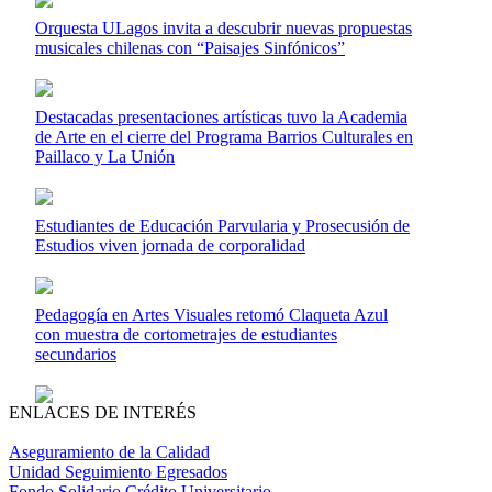
Orquesta ULagos invita a descubrir nuevas propuestas
musicales chilenas con “Paisajes Sinfónicos”
Destacadas presentaciones artísticas tuvo la Academia
de Arte en el cierre del Programa Barrios Culturales en
Paillaco y La Unión
Estudiantes de Educación Parvularia y Prosecusión de
Estudios viven jornada de corporalidad
Pedagogía en Artes Visuales retomó Claqueta Azul
con muestra de cortometrajes de estudiantes
secundarios
ENLACES DE INTERÉS
Aseguramiento de la Calidad
Unidad Seguimiento Egresados
Fondo Solidario Crédito Universitario