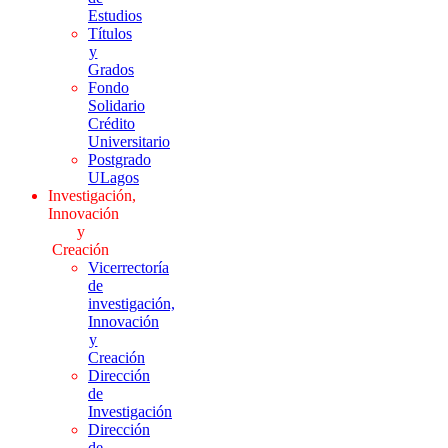
Estudios
Títulos
y
Grados
Fondo
Solidario
Crédito
Universitario
Postgrado
ULagos
Investigación,
Innovación
y
Creación
Vicerrectoría
de
investigación,
Innovación
y
Creación
Dirección
de
Investigación
Dirección
de