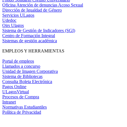
Oficina Atención de denuncias Acoso Sexual
Dirección de Igualdad de Género
Servicios ULagos
Udedoc
Oirs Ulagos
Sistema de Gestión de Indicadores (SGI)
Centro de Formación Integral
Sistemas de gestión académica
EMPLEOS Y HERRAMIENTAS
Portal de empleos
Llamados a concurso
Unidad de Imagen Corporativa
Sistema de Bibliotecas
Consulta Boleta Electrónica
Pagos Online
ULagosVirtual
Procesos de Compra
Intranet
Normativas Estudiantiles
Política de Privacidad