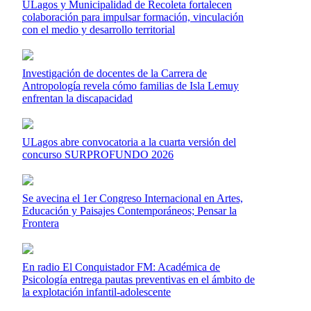
ULagos y Municipalidad de Recoleta fortalecen
colaboración para impulsar formación, vinculación
con el medio y desarrollo territorial
Investigación de docentes de la Carrera de
Antropología revela cómo familias de Isla Lemuy
enfrentan la discapacidad
ULagos abre convocatoria a la cuarta versión del
concurso SURPROFUNDO 2026
Se avecina el 1er Congreso Internacional en Artes,
Educación y Paisajes Contemporáneos; Pensar la
Frontera
En radio El Conquistador FM: Académica de
Psicología entrega pautas preventivas en el ámbito de
la explotación infantil-adolescente