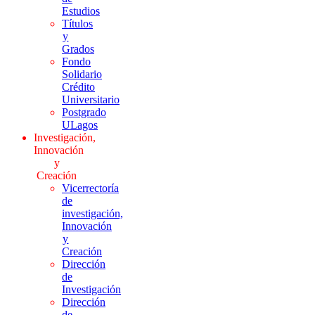
Estudios
Títulos
y
Grados
Fondo
Solidario
Crédito
Universitario
Postgrado
ULagos
Investigación,
Innovación
y
Creación
Vicerrectoría
de
investigación,
Innovación
y
Creación
Dirección
de
Investigación
Dirección
de