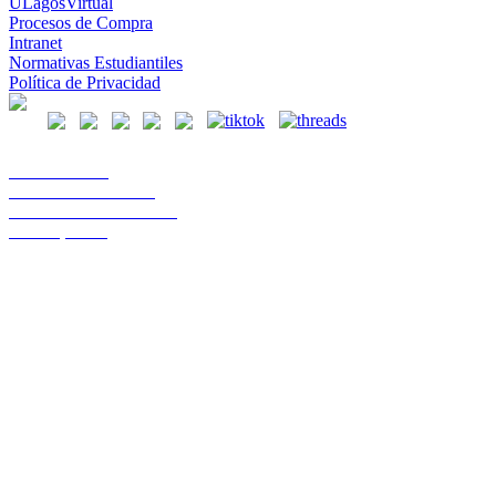
ULagosVirtual
Procesos de Compra
Intranet
Normativas Estudiantiles
Política de Privacidad
Casa Central
Lord Cochrane 1046
Teléfono 56 642333000
Osorno, Chile