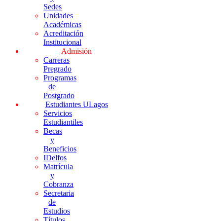
Sedes
Unidades
Académicas
Acreditación
Institucional
Admisión
Carreras
Pregrado
Programas
de
Postgrado
Estudiantes ULagos
Servicios
Estudiantiles
Becas
y
Beneficios
IDelfos
Matrícula
y
Cobranza
Secretaria
de
Estudios
Títulos