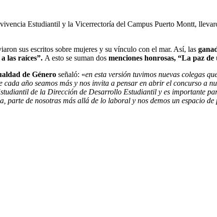
vencia Estudiantil y la Vicerrectoría del Campus Puerto Montt, llevar
aron sus escritos sobre mujeres y su vínculo con el mar. Así, las
ganad
a las raíces”.
A esto se suman dos
menciones honrosas, “La paz de
gualdad de Género
señaló: «
en esta versión tuvimos nuevas colegas que 
que cada año seamos más y nos invita a pensar en abrir el concurso a 
tudiantil de la Dirección de Desarrollo Estudiantil y es importante pa
a, parte de nosotras más allá de lo laboral y nos demos un espacio de