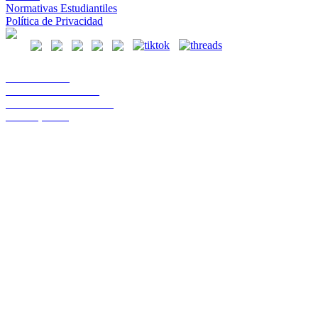
Normativas Estudiantiles
Política de Privacidad
Casa Central
Lord Cochrane 1046
Teléfono 56 642333000
Osorno, Chile