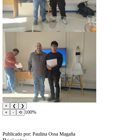
×
❮
❯
100%
+
-
⟲
Publicado por: Paulina Ossa Magaña