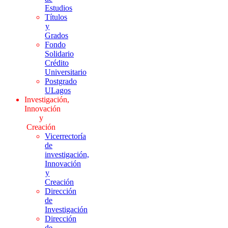
Estudios
Títulos
y
Grados
Fondo
Solidario
Crédito
Universitario
Postgrado
ULagos
Investigación,
Innovación
y
Creación
Vicerrectoría
de
investigación,
Innovación
y
Creación
Dirección
de
Investigación
Dirección
de