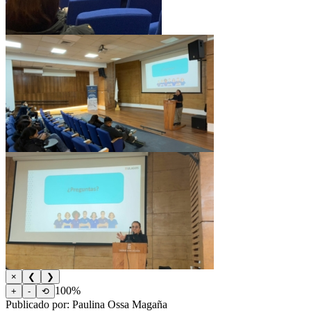
×
❮
❯
100%
+
-
⟲
Publicado por: Paulina Ossa Magaña