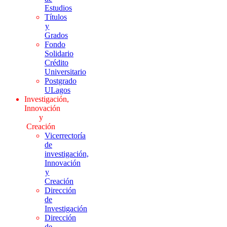
Estudios
Títulos
y
Grados
Fondo
Solidario
Crédito
Universitario
Postgrado
ULagos
Investigación,
Innovación
y
Creación
Vicerrectoría
de
investigación,
Innovación
y
Creación
Dirección
de
Investigación
Dirección
de