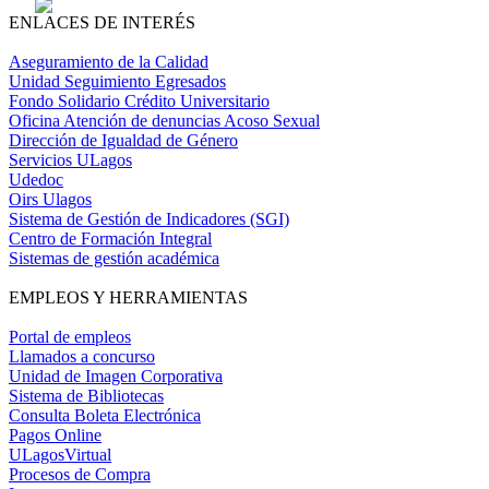
ENLACES DE INTERÉS
Aseguramiento de la Calidad
Unidad Seguimiento Egresados
Fondo Solidario Crédito Universitario
Oficina Atención de denuncias Acoso Sexual
Dirección de Igualdad de Género
Servicios ULagos
Udedoc
Oirs Ulagos
Sistema de Gestión de Indicadores (SGI)
Centro de Formación Integral
Sistemas de gestión académica
EMPLEOS Y HERRAMIENTAS
Portal de empleos
Llamados a concurso
Unidad de Imagen Corporativa
Sistema de Bibliotecas
Consulta Boleta Electrónica
Pagos Online
ULagosVirtual
Procesos de Compra