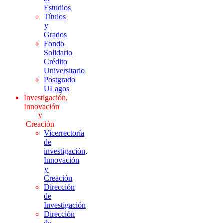
Estudios
Títulos
y
Grados
Fondo
Solidario
Crédito
Universitario
Postgrado
ULagos
Investigación,
Innovación
y
Creación
Vicerrectoría
de
investigación,
Innovación
y
Creación
Dirección
de
Investigación
Dirección
de