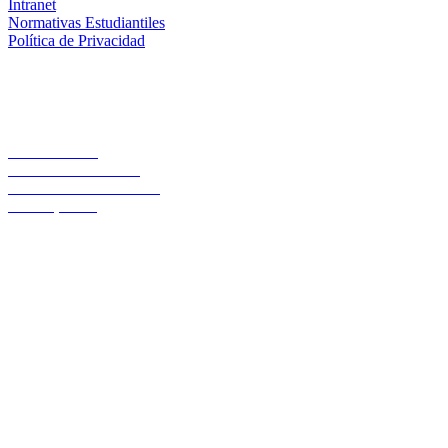
Intranet
Normativas Estudiantiles
Política de Privacidad
Casa Central
Lord Cochrane 1046
Teléfono 56 642333000
Osorno, Chile