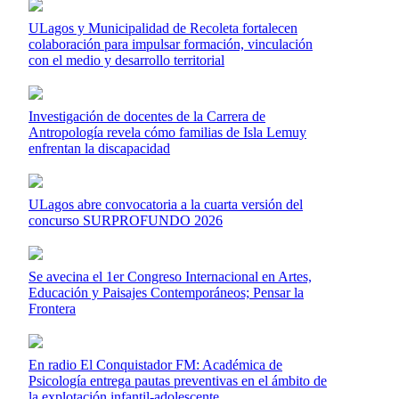
ULagos y Municipalidad de Recoleta fortalecen
colaboración para impulsar formación, vinculación
con el medio y desarrollo territorial
Investigación de docentes de la Carrera de
Antropología revela cómo familias de Isla Lemuy
enfrentan la discapacidad
ULagos abre convocatoria a la cuarta versión del
concurso SURPROFUNDO 2026
Se avecina el 1er Congreso Internacional en Artes,
Educación y Paisajes Contemporáneos; Pensar la
Frontera
En radio El Conquistador FM: Académica de
Psicología entrega pautas preventivas en el ámbito de
la explotación infantil-adolescente