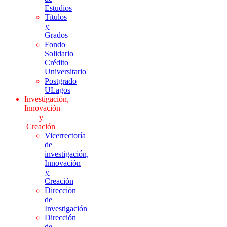
Estudios
Títulos
y
Grados
Fondo
Solidario
Crédito
Universitario
Postgrado
ULagos
Investigación,
Innovación
y
Creación
Vicerrectoría
de
investigación,
Innovación
y
Creación
Dirección
de
Investigación
Dirección
de