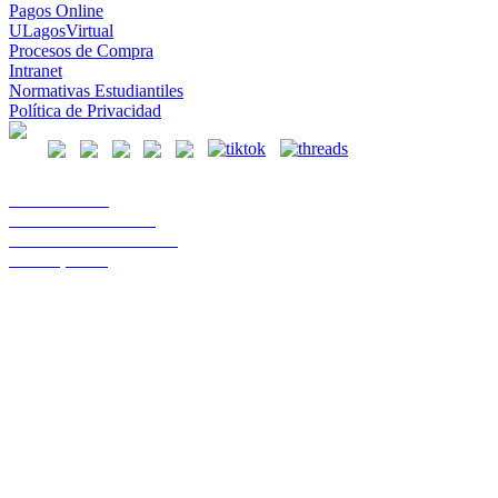
Pagos Online
ULagosVirtual
Procesos de Compra
Intranet
Normativas Estudiantiles
Política de Privacidad
Casa Central
Lord Cochrane 1046
Teléfono 56 642333000
Osorno, Chile