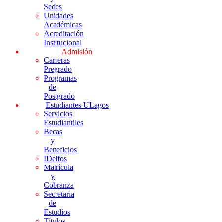
Sedes
Unidades
Académicas
Acreditación
Institucional
Admisión
Carreras
Pregrado
Programas
de
Postgrado
Estudiantes ULagos
Servicios
Estudiantiles
Becas
y
Beneficios
IDelfos
Matrícula
y
Cobranza
Secretaria
de
Estudios
Títulos