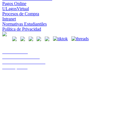
Pagos Online
ULagosVirtual
Procesos de Compra
Intranet
Normativas Estudiantiles
Política de Privacidad
Casa Central
Lord Cochrane 1046
Teléfono 56 642333000
Osorno, Chile