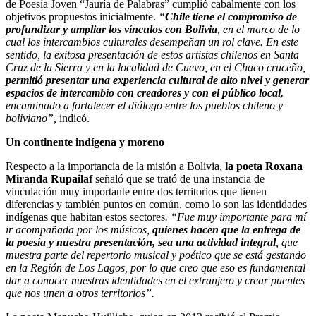
de Poesía Joven “Jauría de Palabras” cumplió cabalmente con los
objetivos propuestos inicialmente.
“
Chile tiene el compromiso de
profundizar y ampliar los vínculos con Bolivia
, en el marco de lo
cual los intercambios culturales desempeñan un rol clave. En este
sentido, la exitosa presentación de estos artistas chilenos en Santa
Cruz de la Sierra y en la localidad de Cuevo, en el Chaco cruceño,
permitió presentar una experiencia cultural de alto nivel y generar
espacios de intercambio con creadores y con el público local,
encaminado a fortalecer el diálogo entre los pueblos chileno y
boliviano”,
indicó.
Un continente indígena y moreno
Respecto a la importancia de la misión a Bolivia,
la poeta Roxana
Miranda Rupailaf
señaló que se trató de una instancia de
vinculación muy importante entre dos territorios que tienen
diferencias y también puntos en común, como lo son las identidades
indígenas que habitan estos sectores
. “Fue muy importante para mí
ir acompañada por los músicos,
quienes hacen que la entrega de
la poesía y nuestra presentación, sea una actividad integral
, que
muestra parte del repertorio musical y poético que se está gestando
en la Región de Los Lagos, por lo que creo que eso es fundamental
dar a conocer nuestras identidades en el extranjero y crear puentes
que nos unen a otros territorios”.