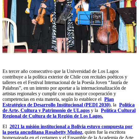
Es tercer año consecutivo que la Universidad de Los Lagos
contribuye a la política exterior de Chile con recitales poéticos y
talleres en el Festival Internacional de la Poesía Joven “Jauría de
Palabras”, en un intento por aportar a la internacionalización de
artistas regionales y cumplir con una mayor cooperación y
competencias en esta materia, según lo establece el
Plan
Estratégico de Desarrollo Institucional (PEDI 2030)
, la
Política
de Arte, Cultura y Patrimonio de ULagos
y la
Política Cultural
Regional de Cultura de la Región de Los Lagos.
El
2021 la misión institucional a Bolivia estuvo compuesta por
la poeta ancuditana Rosabetty Muñoz
, quien fue la escritora
homenajeada en el certamen y el Ensamble de la Academia de Arte