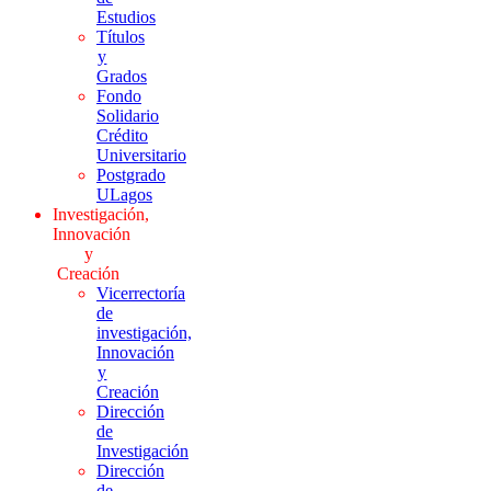
Estudios
Títulos
y
Grados
Fondo
Solidario
Crédito
Universitario
Postgrado
ULagos
Investigación,
Innovación
y
Creación
Vicerrectoría
de
investigación,
Innovación
y
Creación
Dirección
de
Investigación
Dirección
de