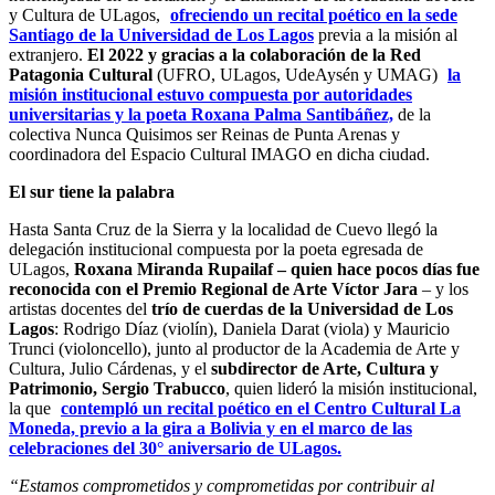
y Cultura de ULagos,
ofreciendo un recital poético en la sede
Santiago de la Universidad de Los Lagos
previa a la misión al
extranjero.
El 2022 y gracias a la colaboración de la Red
Patagonia Cultural
(UFRO, ULagos, UdeAysén y UMAG)
la
misión institucional estuvo compuesta por autoridades
universitarias y la poeta Roxana Palma Santibáñez,
de la
colectiva Nunca Quisimos ser Reinas de Punta Arenas y
coordinadora del Espacio Cultural IMAGO en dicha ciudad.
El sur tiene la palabra
Hasta Santa Cruz de la Sierra y la localidad de Cuevo llegó la
delegación institucional compuesta por la poeta egresada de
ULagos,
Roxana Miranda Rupailaf – quien hace pocos días fue
reconocida con el Premio Regional de Arte Víctor Jara
– y los
artistas docentes del
trío de cuerdas de la Universidad de Los
Lagos
: Rodrigo Díaz (violín), Daniela Darat (viola) y Mauricio
Trunci (violoncello), junto al productor de la Academia de Arte y
Cultura, Julio Cárdenas, y el
subdirector de Arte, Cultura y
Patrimonio, Sergio Trabucco
, quien lideró la misión institucional,
la que
contempló un recital poético en el Centro Cultural La
Moneda, previo a la gira a Bolivia y en el marco de las
celebraciones del 30° aniversario de ULagos.
“Estamos comprometidos y comprometidas por contribuir al