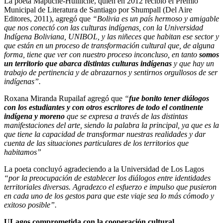
La poeta Mapuche-Huilliche, quien en 2012 recibió el Premio
Municipal de Literatura de Santiago por Shumpall (Del Aire
Editores, 2011), agregó que
“Bolivia es un país hermoso y amigable
que nos conectó con las culturas indígenas, con la Universidad
Indígena Boliviana, UNIBOL, y las niñeces que habitan ese sector y
que están en un proceso de transformación cultural que, de alguna
forma, tiene que ver con nuestro proceso inconcluso, en tanto
somos
un territorio que abarca distintas culturas indígenas
y que hay un
trabajo de pertinencia y de abrazarnos y sentirnos orgullosos de ser
indígenas”.
Roxana Miranda Rupailaf agregó que
“
fue bonito tener diálogos
con los estudiantes y con otros escritores de todo el continente
indígena y moreno
que se expresa a través de las distintas
manifestaciones del arte, siendo la palabra la principal, ya que es la
que tiene la capacidad de transformar nuestras realidades y dar
cuenta de las situaciones particulares de los territorios que
habitamos”
La poeta concluyó agradeciendo a la Universidad de Los Lagos
“por la preocupación de establecer los diálogos entre identidades
territoriales diversas. Agradezco el esfuerzo e impulso que pusieron
en cada uno de los gestos para que este viaje sea lo más cómodo y
exitoso posible”.
ULagos comprometida con la cooperación cultural