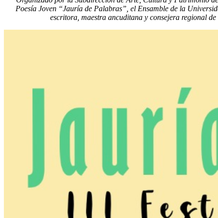
Poesía Joven “Jauría de Palabras”, el Ensamble de la Universidad 
escritora, maestra ancuditana y consejera regional de