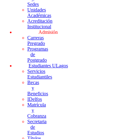
Sedes
Unidades
Académicas
Acreditación
Institucional
Admisión
Carreras
Pregrado
Programas
de
Postgrado
Estudiantes ULagos
Servicios
Estudiantiles
Becas
y
Beneficios
IDelfos
Matrícula
y
Cobranza
Secretaria
de
Estudios
Títulos