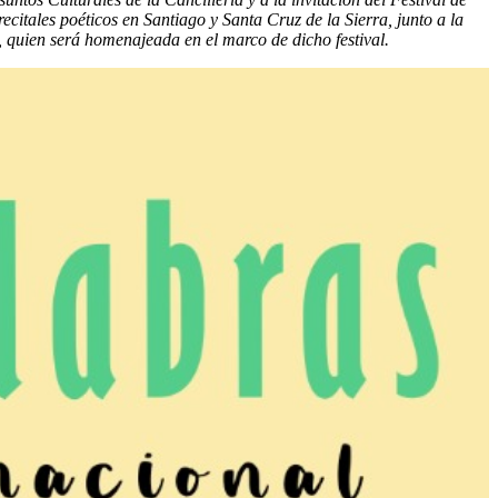
citales poéticos en Santiago y Santa Cruz de la Sierra, junto a la
 quien será homenajeada en el marco de dicho festival.