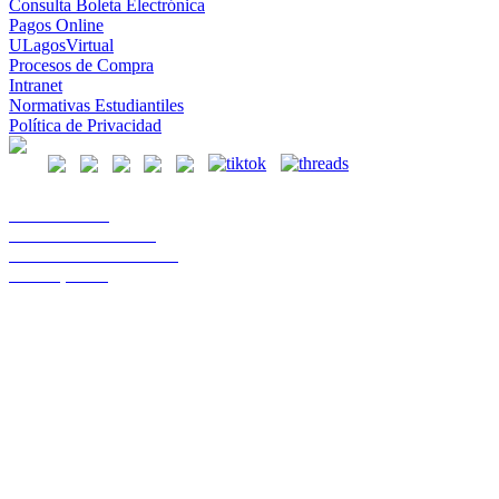
Consulta Boleta Electrónica
Pagos Online
ULagosVirtual
Procesos de Compra
Intranet
Normativas Estudiantiles
Política de Privacidad
Casa Central
Lord Cochrane 1046
Teléfono 56 642333000
Osorno, Chile