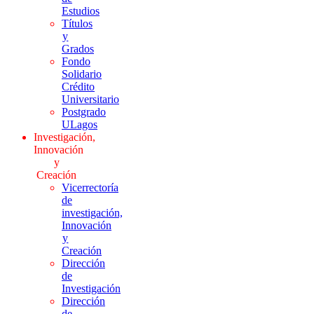
Estudios
Títulos
y
Grados
Fondo
Solidario
Crédito
Universitario
Postgrado
ULagos
Investigación,
Innovación
y
Creación
Vicerrectoría
de
investigación,
Innovación
y
Creación
Dirección
de
Investigación
Dirección
de