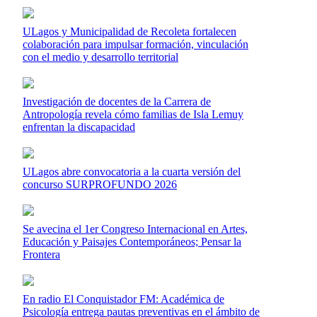
ULagos y Municipalidad de Recoleta fortalecen
colaboración para impulsar formación, vinculación
con el medio y desarrollo territorial
Investigación de docentes de la Carrera de
Antropología revela cómo familias de Isla Lemuy
enfrentan la discapacidad
ULagos abre convocatoria a la cuarta versión del
concurso SURPROFUNDO 2026
Se avecina el 1er Congreso Internacional en Artes,
Educación y Paisajes Contemporáneos; Pensar la
Frontera
En radio El Conquistador FM: Académica de
Psicología entrega pautas preventivas en el ámbito de