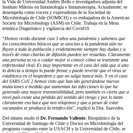
la Vida de Universidad Andrés Bello e investigadora adjunta del
Instituto Milenio en Inmunología e Inmunoterapia. Actualmente, se
desempeña como vocera y expresidenta de la Sociedad de
Microbiología de Chile (SOMICH) y es embajadora de la American
Society for Microbiology (ASM) en Chile. Trabaja en la Mesa
temática Diagnóstico y vigilancia del Covid19.
“
Hemos vivido durante casi 3 años una pandemia y sabemos que
los conocimientos básicos que se asocian a la pandemia aún no
fluyen a toda la población y evidentemente siempre hay dudas y a
través de estas charlas de difusión pueden ser resueltas. Claramente
una persona se va a cuidar mejor si conoce cómo se transmite una
enfermedad viral. Es muy importante en el caso del sida que si uno
lo detecta a tiempo lo puede frenar y puede revertir que el virus se
establezca en el hospedero y que no salga nunca más. Y en el caso
del SARS CoV 2 hemos visto que han ido generándose nuevas
mutaciones a medida que aumentan las infecciones lo que ha
generado una mayor transmisibilidad, pero también es cierto que a
nivel país existe una pérdida del sentido del riesgo y por lo tanto
claramente eso hace que nos relajemos y que a pesar de estar
vacunados se produzca la reinfección
”, explicó la Dra. Saavedra.
Del mismo modo el
Dr. Fernando Valiente
, Bioquímico de la
Universidad de Santiago de Chile y Doctor en Microbiología del
programa conjunto entre la USACH y la Universidad de Chile, se