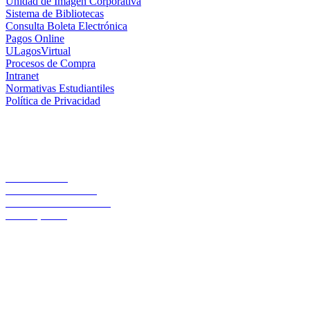
Unidad de Imagen Corporativa
Sistema de Bibliotecas
Consulta Boleta Electrónica
Pagos Online
ULagosVirtual
Procesos de Compra
Intranet
Normativas Estudiantiles
Política de Privacidad
Casa Central
Lord Cochrane 1046
Teléfono 56 642333000
Osorno, Chile