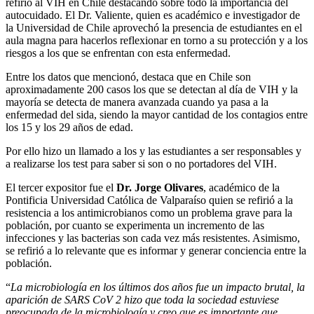
refirió al VIH en Chile destacando sobre todo la importancia del
autocuidado. El Dr. Valiente, quien es académico e investigador de
la Universidad de Chile aprovechó la presencia de estudiantes en el
aula magna para hacerlos reflexionar en torno a su protección y a los
riesgos a los que se enfrentan con esta enfermedad.
Entre los datos que mencionó, destaca que en Chile son
aproximadamente 200 casos los que se detectan al día de VIH y la
mayoría se detecta de manera avanzada cuando ya pasa a la
enfermedad del sida, siendo la mayor cantidad de los contagios entre
los 15 y los 29 años de edad.
Por ello hizo un llamado a los y las estudiantes a ser responsables y
a realizarse los test para saber si son o no portadores del VIH.
El tercer expositor fue el
Dr. Jorge Olivares
, académico de la
Pontificia Universidad Católica de Valparaíso quien se refirió a la
resistencia a los antimicrobianos como un problema grave para la
población, por cuanto se experimenta un incremento de las
infecciones y las bacterias son cada vez más resistentes. Asimismo,
se refirió a lo relevante que es informar y generar conciencia entre la
población.
“
La microbiología en los últimos dos años fue un impacto brutal, la
aparición de SARS CoV 2 hizo que toda la sociedad estuviese
preocupada de la microbiología y creo que es importante que