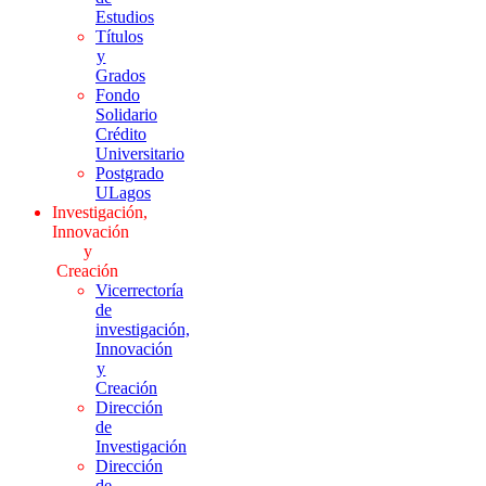
Estudios
Títulos
y
Grados
Fondo
Solidario
Crédito
Universitario
Postgrado
ULagos
Investigación,
Innovación
y
Creación
Vicerrectoría
de
investigación,
Innovación
y
Creación
Dirección
de
Investigación
Dirección
de