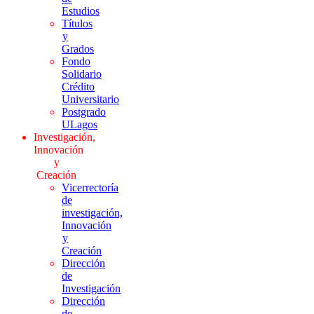
Estudios
Títulos
y
Grados
Fondo
Solidario
Crédito
Universitario
Postgrado
ULagos
Investigación,
Innovación
y
Creación
Vicerrectoría
de
investigación,
Innovación
y
Creación
Dirección
de
Investigación
Dirección
de