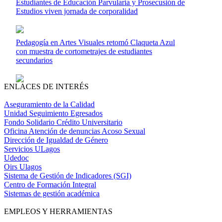
Estudiantes de Educación Parvularia y Prosecusión de
Estudios viven jornada de corporalidad
Pedagogía en Artes Visuales retomó Claqueta Azul
con muestra de cortometrajes de estudiantes
secundarios
ENLACES DE INTERÉS
Aseguramiento de la Calidad
Unidad Seguimiento Egresados
Fondo Solidario Crédito Universitario
Oficina Atención de denuncias Acoso Sexual
Dirección de Igualdad de Género
Servicios ULagos
Udedoc
Oirs Ulagos
Sistema de Gestión de Indicadores (SGI)
Centro de Formación Integral
Sistemas de gestión académica
EMPLEOS Y HERRAMIENTAS