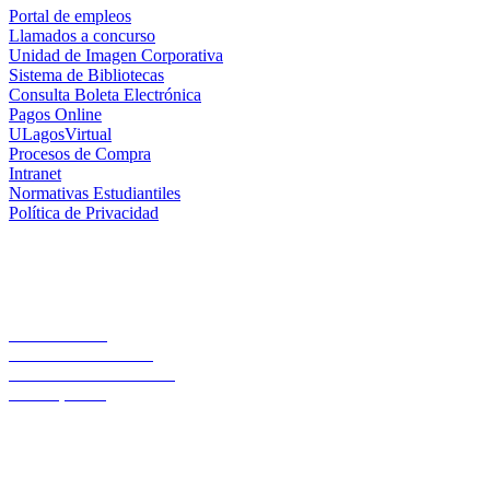
Portal de empleos
Llamados a concurso
Unidad de Imagen Corporativa
Sistema de Bibliotecas
Consulta Boleta Electrónica
Pagos Online
ULagosVirtual
Procesos de Compra
Intranet
Normativas Estudiantiles
Política de Privacidad
Casa Central
Lord Cochrane 1046
Teléfono 56 642333000
Osorno, Chile