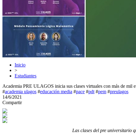
Inicio
>
Estudiantes
Academia PRE ULAGOS inicia sus clases virtuales con más de mil est
#
academia ulagos
#
educación media
#
pace
#
pdt
#
pem
#
preulagos
14/6/2021
Compartir
Las clases del pre universitario 