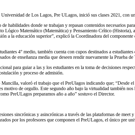
la Universidad de Los Lagos, Pre ULagos, inició sus clases 2021, con un 
e habilidades donde se trabajan y repasan contenidos necesarios para la
o Lógico Matemático (Matemática) y Pensamiento Crítico (Historia), a
sión a la educación superior”, explicó la Coordinadora del componen
estudiantes 4° medio, también cuenta con cupos destinados a estudiantes
gresados de enseñanza media que deseen rendir nuevamente la Prueba de 
nal para guiar a las y los estudiantes en la toma de decisiones respecto
postulación y proceso de admisión.
Mancilla, valoró el trabajo que el PreUlagos indicando que; “Desde e
es motivo de orgullo. Este segundo año bajo la virtualidad también nos
 como PreULagos preparamos año a año” sostuvo el Director.
siones sincrónicas y asincrónicas a través de las plataformas de meet 
arados por los profesores que componen el PreULagos, el único pre unive