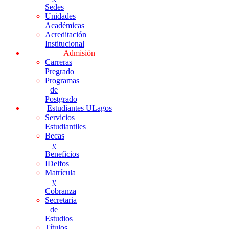
Sedes
Unidades
Académicas
Acreditación
Institucional
Admisión
Carreras
Pregrado
Programas
de
Postgrado
Estudiantes ULagos
Servicios
Estudiantiles
Becas
y
Beneficios
IDelfos
Matrícula
y
Cobranza
Secretaria
de
Estudios
Títulos