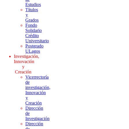
Estudios
Títulos
y
Grados
Fondo
Solidario
Crédito
Universitario
Postgrado
ULagos
Investigación,
Innovación
y
Creación
Vicerrectoría
de
investigación,
Innovación
y
Creación
Dirección
de
Investigación
Dirección
de