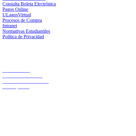
Consulta Boleta Electrónica
Pagos Online
ULagosVirtual
Procesos de Compra
Intranet
Normativas Estudiantiles
Política de Privacidad
Casa Central
Lord Cochrane 1046
Teléfono 56 642333000
Osorno, Chile