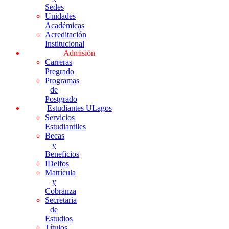
Sedes
Unidades
Académicas
Acreditación
Institucional
Admisión
Carreras
Pregrado
Programas
de
Postgrado
Estudiantes ULagos
Servicios
Estudiantiles
Becas
y
Beneficios
IDelfos
Matrícula
y
Cobranza
Secretaria
de
Estudios
Títulos