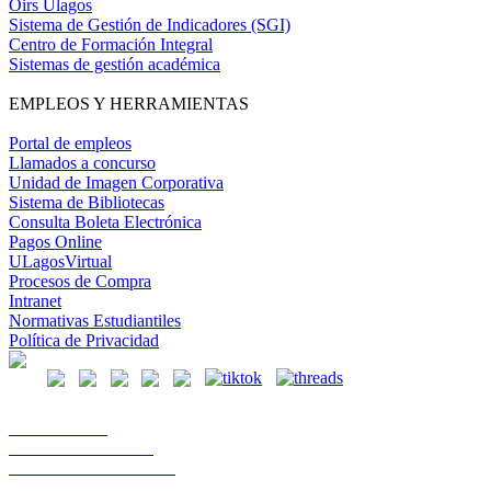
Oirs Ulagos
Sistema de Gestión de Indicadores (SGI)
Centro de Formación Integral
Sistemas de gestión académica
EMPLEOS Y HERRAMIENTAS
Portal de empleos
Llamados a concurso
Unidad de Imagen Corporativa
Sistema de Bibliotecas
Consulta Boleta Electrónica
Pagos Online
ULagosVirtual
Procesos de Compra
Intranet
Normativas Estudiantiles
Política de Privacidad
Casa Central
Lord Cochrane 1046
Teléfono 56 642333000
Osorno, Chile