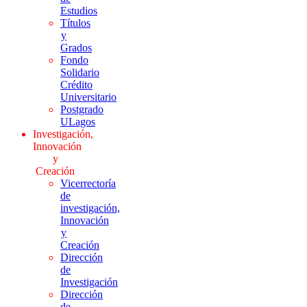
Estudios
Títulos
y
Grados
Fondo
Solidario
Crédito
Universitario
Postgrado
ULagos
Investigación,
Innovación
y
Creación
Vicerrectoría
de
investigación,
Innovación
y
Creación
Dirección
de
Investigación
Dirección
de