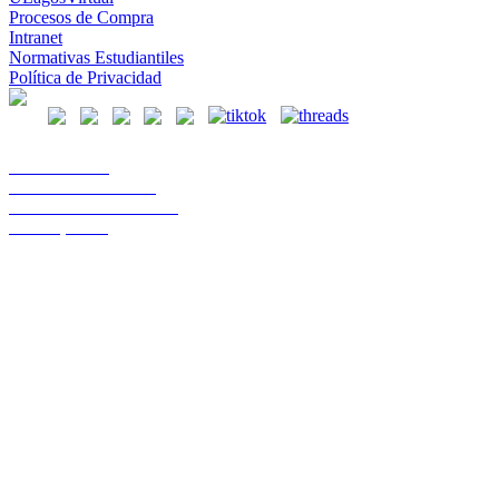
Procesos de Compra
Intranet
Normativas Estudiantiles
Política de Privacidad
Casa Central
Lord Cochrane 1046
Teléfono 56 642333000
Osorno, Chile