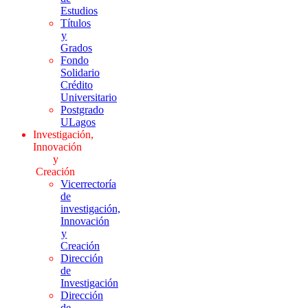
Estudios
Títulos
y
Grados
Fondo
Solidario
Crédito
Universitario
Postgrado
ULagos
Investigación,
Innovación
y
Creación
Vicerrectoría
de
investigación,
Innovación
y
Creación
Dirección
de
Investigación
Dirección
de