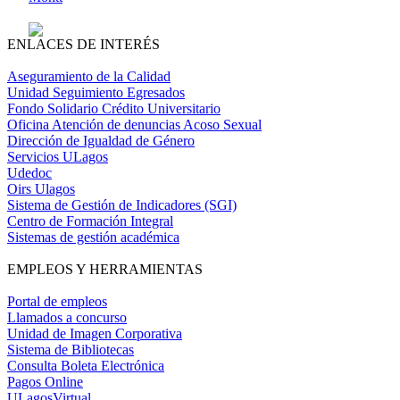
ENLACES DE INTERÉS
Aseguramiento de la Calidad
Unidad Seguimiento Egresados
Fondo Solidario Crédito Universitario
Oficina Atención de denuncias Acoso Sexual
Dirección de Igualdad de Género
Servicios ULagos
Udedoc
Oirs Ulagos
Sistema de Gestión de Indicadores (SGI)
Centro de Formación Integral
Sistemas de gestión académica
EMPLEOS Y HERRAMIENTAS
Portal de empleos
Llamados a concurso
Unidad de Imagen Corporativa
Sistema de Bibliotecas
Consulta Boleta Electrónica
Pagos Online
ULagosVirtual