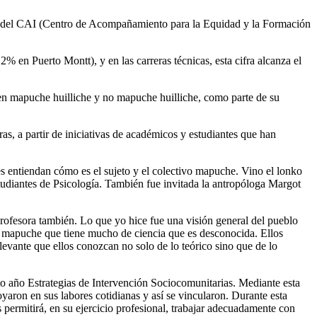
tario del CAI (Centro de Acompañamiento para la Equidad y la Formación
n Puerto Montt), y en las carreras técnicas, esta cifra alcanza el
origen mapuche huilliche y no mapuche huilliche, como parte de su
ras, a partir de iniciativas de académicos y estudiantes que han
es entiendan cómo es el sujeto y el colectivo mapuche. Vino el lonko
tudiantes de Psicología. También fue invitada la antropóloga Margot
rofesora también. Lo que yo hice fue una visión general del pueblo
nza mapuche que tiene mucho de ciencia que es desconocida. Ellos
levante que ellos conozcan no solo de lo teórico sino que de lo
rto año Estrategias de Intervención Sociocomunitarias. Mediante esta
oyaron en sus labores cotidianas y así se vincularon. Durante esta
s permitirá, en su ejercicio profesional, trabajar adecuadamente con