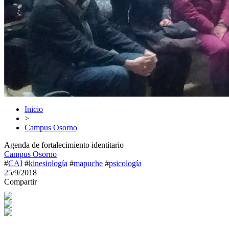
Inicio
>
Campus Osorno
Agenda de fortalecimiento identitario
Campus Osorno
#
CAI
#
kinesiología
#
mapuche
#
psicología
25/9/2018
Compartir