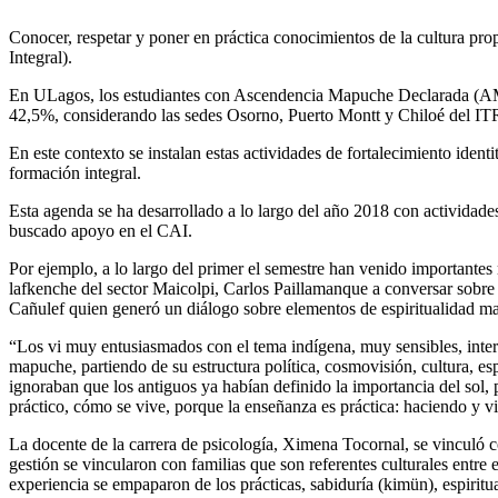
Conocer, respetar y poner en práctica conocimientos de la cultura pro
Integral).
En ULagos, los estudiantes con Ascendencia Mapuche Declarada (AMD) 
42,5%, considerando las sedes Osorno, Puerto Montt y Chiloé del IT
En este contexto se instalan estas actividades de fortalecimiento identi
formación integral.
Esta agenda se ha desarrollado a lo largo del año 2018 con actividades 
buscado apoyo en el CAI.
Por ejemplo, a lo largo del primer el semestre han venido importantes
lafkenche del sector Maicolpi, Carlos Paillamanque a conversar sobre
Cañulef quien generó un diálogo sobre elementos de espiritualidad ma
“Los vi muy entusiasmados con el tema indígena, muy sensibles, inter
mapuche, partiendo de su estructura política, cosmovisión, cultura, e
ignoraban que los antiguos ya habían definido la importancia del sol,
práctico, cómo se vive, porque la enseñanza es práctica: haciendo y 
La docente de la carrera de psicología, Ximena Tocornal, se vinculó c
gestión se vincularon con familias que son referentes culturales entre
experiencia se empaparon de los prácticas, sabiduría (kimün), espiritu