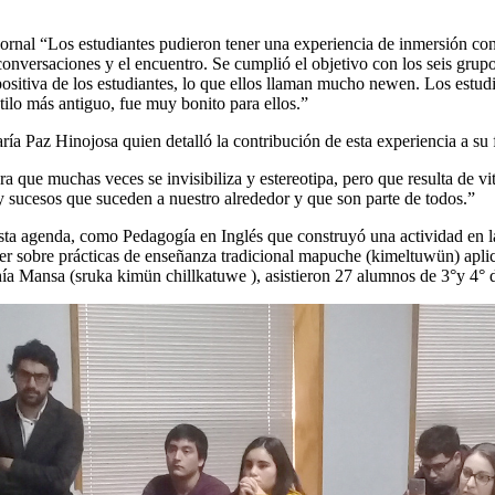
al “Los estudiantes pudieron tener una experiencia de inmersión con es
 conversaciones y el encuentro. Se cumplió el objetivo con los seis grup
 positiva de los estudiantes, lo que ellos llaman mucho newen. Los estu
tilo más antiguo, fue muy bonito para ellos.”
aría Paz Hinojosa quien detalló la contribución de esta experiencia a su
que muchas veces se invisibiliza y estereotipa, pero que resulta de vita
 y sucesos que suceden a nuestro alrededor y que son parte de todos.”
 esta agenda, como Pedagogía en Inglés que construyó una actividad e
ler sobre prácticas de enseñanza tradicional mapuche (kimeltuwün) apli
hía Mansa (sruka kimün chillkatuwe ), asistieron 27 alumnos de 3°y 4° d