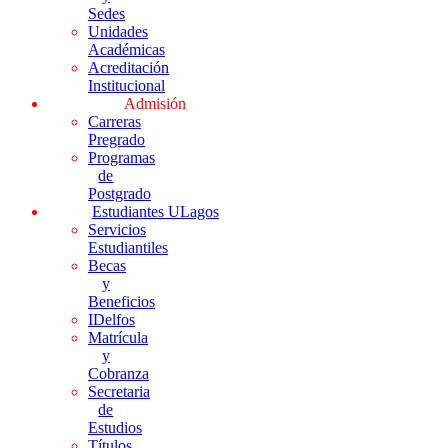
Sedes
Unidades
Académicas
Acreditación
Institucional
Admisión
Carreras
Pregrado
Programas
de
Postgrado
Estudiantes ULagos
Servicios
Estudiantiles
Becas
y
Beneficios
IDelfos
Matrícula
y
Cobranza
Secretaria
de
Estudios
Títulos