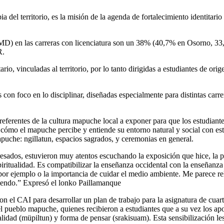
pia del territorio, es la misión de la agenda de fortalecimiento identi
en las carreras con licenciatura son un 38% (40,7% en Osorno, 33,2% e
R.
tario, vinculadas al territorio, por lo tanto dirigidas a estudiantes de 
con foco en lo disciplinar, diseñadas especialmente para distintas carre
 referentes de la cultura mapuche local a exponer para que los estudiant
 cómo el mapuche percibe y entiende su entorno natural y social con es
puche: ngillatun, espacios sagrados, y ceremonias en general.
esados, estuvieron muy atentos escuchando la exposición que hice, la p
spiritualidad. Es compatibilizar la enseñanza occidental con la enseña
 por ejemplo o la importancia de cuidar el medio ambiente. Me parece re
viendo.” Expresó el lonko Paillamanque
on el CAI para desarrollar un plan de trabajo para la asignatura de cua
 el pueblo mapuche, quienes recibieron a estudiantes que a su vez los ap
alidad (müpiltun) y forma de pensar (srakisuam). Esta sensibilización le