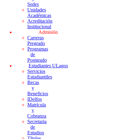
Sedes
Unidades
Académicas
Acreditación
Institucional
Admisión
Carreras
Pregrado
Programas
de
Postgrado
Estudiantes ULagos
Servicios
Estudiantiles
Becas
y
Beneficios
IDelfos
Matrícula
y
Cobranza
Secretaria
de
Estudios
Títulos