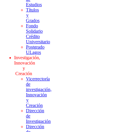
Estudios
Títulos
y
Grados
Fondo
Solidario
Crédito
Universitario
Postgrado
ULagos
Investigación,
Innovación
y
Creación
Vicerrectoría
de
investigación,
Innovación
y
Creación
Dirección
de
Investigación
Dirección
de