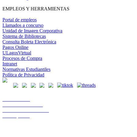
EMPLEOS Y HERRAMIENTAS
Portal de empleos
Llamados a concurso
Unidad de Imagen Corporativa
Sistema de Bibliotecas
Consulta Boleta Electrónica
Pagos Online
ULagosVirtual
Procesos de Compra
Intranet
Normativas Estudiantiles
Política de Privacidad
Casa Central
Lord Cochrane 1046
Teléfono 56 642333000
Osorno, Chile