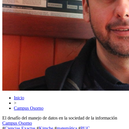
Inicio
>
Campus Osorno
El desafío del manejo de datos en la sociedad de la información
Campus Osorno
#
Ciencias Exactas
#
Kimche
#
matemática
#
PUC