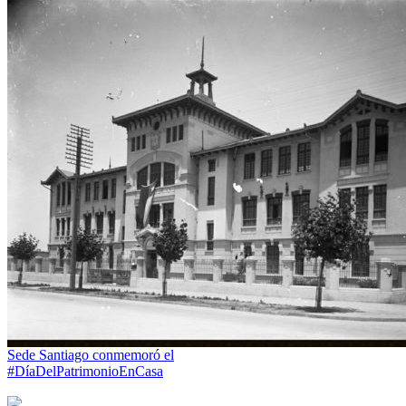
Sede Santiago conmemoró el
#DíaDelPatrimonioEnCasa