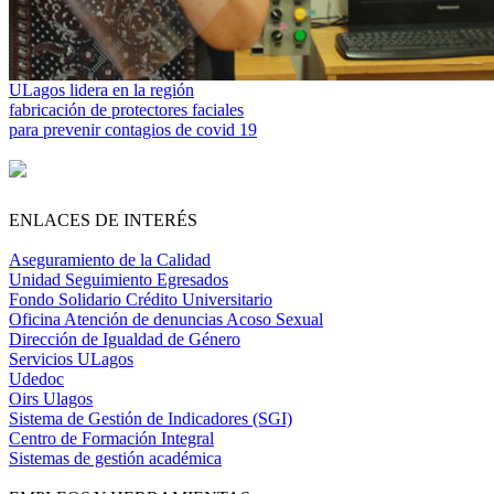
ULagos lidera en la región
fabricación de protectores faciales
para prevenir contagios de covid 19
ENLACES DE INTERÉS
Aseguramiento de la Calidad
Unidad Seguimiento Egresados
Fondo Solidario Crédito Universitario
Oficina Atención de denuncias Acoso Sexual
Dirección de Igualdad de Género
Servicios ULagos
Udedoc
Oirs Ulagos
Sistema de Gestión de Indicadores (SGI)
Centro de Formación Integral
Sistemas de gestión académica