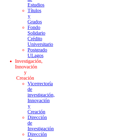
Estudios
Títulos
y
Grados
Fondo
Solidario
Crédito
Universitario
Postgrado
ULagos
Investigación,
Innovación
y
Creación
Vicerrectoría
de
investigación,
Innovación
y
Creación
Dirección
de
Investigación
Dirección
de