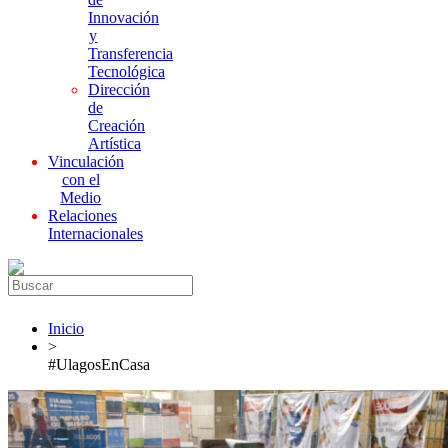
Innovación
y
Transferencia
Tecnológica
Dirección
de
Creación
Artística
Vinculación
con el
Medio
Relaciones
Internacionales
Inicio
>
#UlagosEnCasa