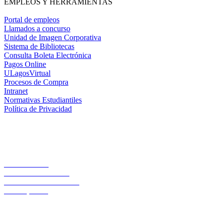
EMPLEOS Y HERRAMIENTAS
Portal de empleos
Llamados a concurso
Unidad de Imagen Corporativa
Sistema de Bibliotecas
Consulta Boleta Electrónica
Pagos Online
ULagosVirtual
Procesos de Compra
Intranet
Normativas Estudiantiles
Política de Privacidad
Casa Central
Lord Cochrane 1046
Teléfono 56 642333000
Osorno, Chile