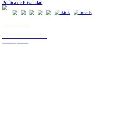
Política de Privacidad
Casa Central
Lord Cochrane 1046
Teléfono 56 642333000
Osorno, Chile