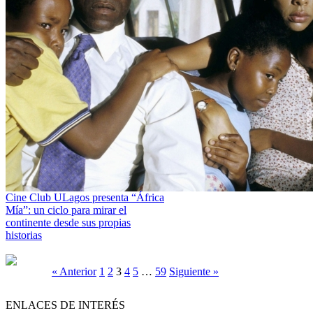
Cine Club ULagos presenta “África
Mía”: un ciclo para mirar el
continente desde sus propias
historias
« Anterior
1
2
3
4
5
…
59
Siguiente »
ENLACES DE INTERÉS