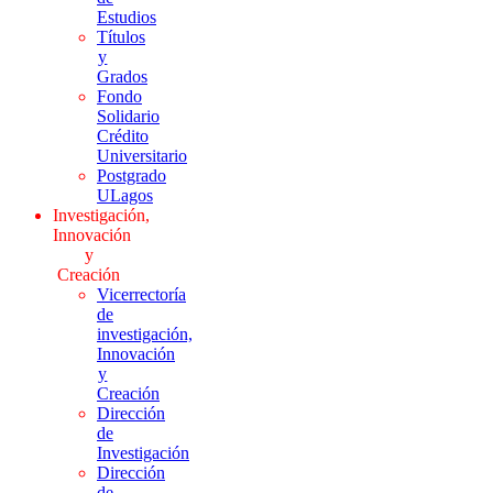
Estudios
Títulos
y
Grados
Fondo
Solidario
Crédito
Universitario
Postgrado
ULagos
Investigación,
Innovación
y
Creación
Vicerrectoría
de
investigación,
Innovación
y
Creación
Dirección
de
Investigación
Dirección
de