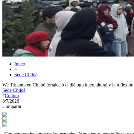
Inicio
>
Sede Chiloé
We Tripantu en Chiloé fortaleció el diálogo intercultural y la reflexión 
Sede Chiloé
#
Cultura
8/7/2026
Compartir
Con ceremonias ancestrales, espacios de encuentro comunitario y un