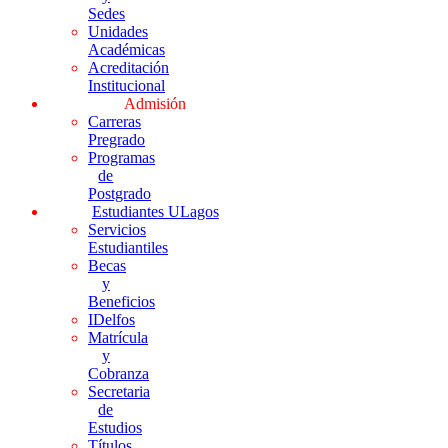
Sedes
Unidades
Académicas
Acreditación
Institucional
Admisión
Carreras
Pregrado
Programas
de
Postgrado
Estudiantes ULagos
Servicios
Estudiantiles
Becas
y
Beneficios
IDelfos
Matrícula
y
Cobranza
Secretaria
de
Estudios
Títulos