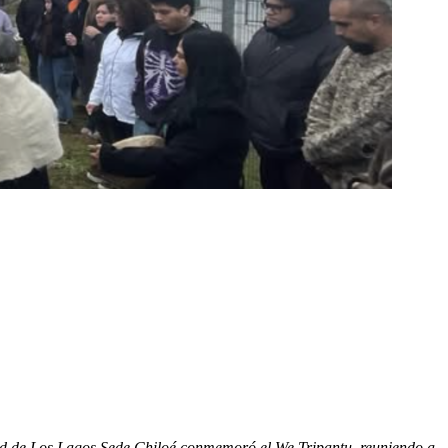
idad de Los Lagos Sede Chiloé conmemoró el We Tripantu, reuniendo a