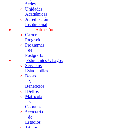
Sedes
Unidades
Académicas
Acreditación
Institucional
Admisión
Carreras
Pregrado
Programas
de
Postgrado
Estudiantes ULagos
Servicios
Estudiantiles
Becas
y
Beneficios
IDelfos
Matrícula
y
Cobranza
Secretaria
de
Estudios
Títulos