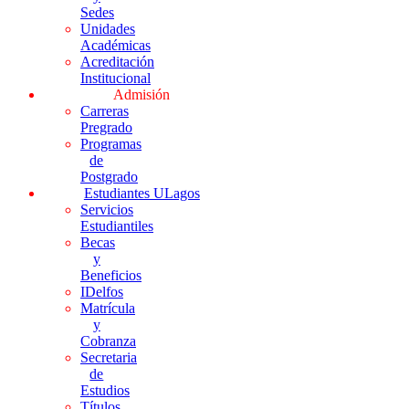
Sedes
Unidades
Académicas
Acreditación
Institucional
Admisión
Carreras
Pregrado
Programas
de
Postgrado
Estudiantes ULagos
Servicios
Estudiantiles
Becas
y
Beneficios
IDelfos
Matrícula
y
Cobranza
Secretaria
de
Estudios
Títulos