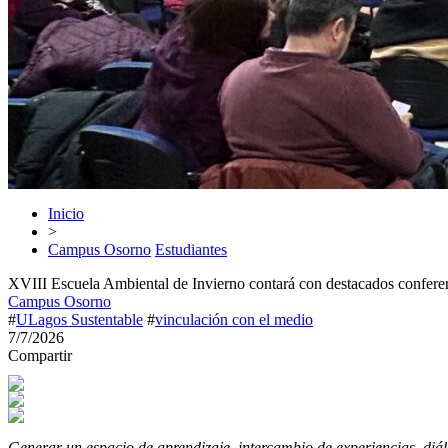
Inicio
>
Campus Osorno
Estudiantes
XVIII Escuela Ambiental de Invierno contará con destacados conferenc
Campus Osorno
#
ULagos Sustentable
#
vinculación con el medio
7/7/2026
Compartir
Generar un espacio de aprendizaje, intercambio de experiencias, diál