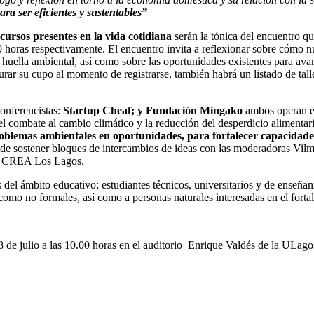
 ser eficientes y sustentables”
cursos presentes en la vida cotidiana
serán la tónica del encuentro qu
0 horas respectivamente. El encuentro invita a reflexionar sobre cómo n
 huella ambiental, así como sobre las oportunidades existentes para avan
gurar su cupo al momento de registrarse, también habrá un listado de tall
conferencistas:
Startup Cheaf; y Fundación Mingako
ambos operan e
el combate al cambio climático y la reducción del desperdicio alimentar
lemas ambientales en oportunidades, para fortalecer capacidades
de sostener bloques de intercambios de ideas con las moderadoras Vil
ra CREA Los Lagos.
del ámbito educativo; estudiantes técnicos, universitarios y de enseñanz
 como no formales, así como a personas naturales interesadas en el fort
8 de julio a las 10.00 horas en el auditorio Enrique Valdés de la ULagos