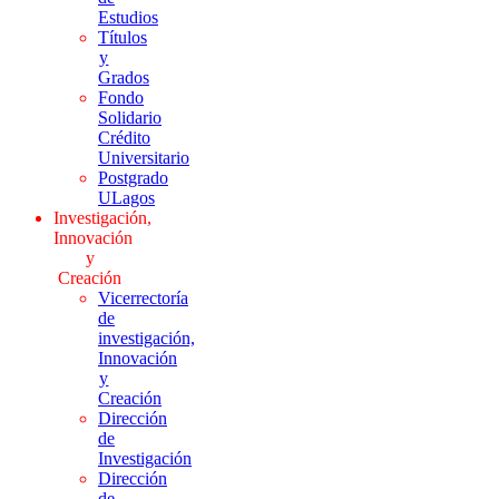
Estudios
Títulos
y
Grados
Fondo
Solidario
Crédito
Universitario
Postgrado
ULagos
Investigación,
Innovación
y
Creación
Vicerrectoría
de
investigación,
Innovación
y
Creación
Dirección
de
Investigación
Dirección
de