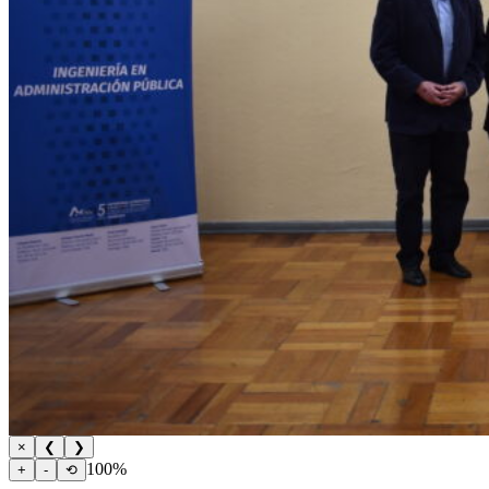
×
❮
❯
100%
+
-
⟲