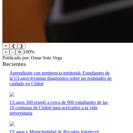
×
❮
❯
100%
+
-
⟲
Publicado por: Omar Soto Vega
Recientes
Aprendizaje con pertinencia territorial: Estudiantes de
la ULagos levantan diagnóstico sobre las realidades de
cuidado en Chiloé
ULagos 360 reunió a cerca de 900 estudiantes de las
10 comunas de Chiloé para acercarlos a la vida
universitaria
ULagos y Municipalidad de Recoleta fortalecen