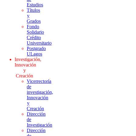
Estudios
Títulos
y
Grados
Fondo
Solidario
Crédito
Universitario
Postgrado
ULagos
Investigación,
Innovación
y
Creación
Vicerrectoría
de
investigación,
Innovación
y
Creación
Dirección
de
Investigación
Dirección
de