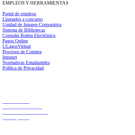
EMPLEOS Y HERRAMIENTAS
Portal de empleos
Llamados a concurso
Unidad de Imagen Corporativa
Sistema de Bibliotecas
Consulta Boleta Electrónica
Pagos Online
ULagosVirtual
Procesos de Compra
Intranet
Normativas Estudiantiles
Política de Privacidad
Casa Central
Lord Cochrane 1046
Teléfono 56 642333000
Osorno, Chile