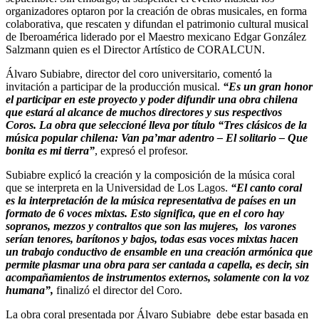
organizadores optaron por la creación de obras musicales, en forma
colaborativa, que rescaten y difundan el patrimonio cultural musical
de Iberoamérica liderado por el Maestro mexicano Edgar González
Salzmann quien es el Director Artístico de CORALCUN.
Álvaro Subiabre, director del coro universitario, comentó la
invitación a participar de la producción musical.
“
Es un gran honor
el participar en este proyecto y poder difundir una obra chilena
que estará al alcance de muchos directores y sus respectivos
Coros. La obra que seleccioné lleva por título “Tres clásicos de la
música popular chilena: Van pa’mar adentro – El solitario – Que
bonita es mi tierra”
, expresó el profesor.
Subiabre explicó la creación y la composición de la música coral
que se interpreta en la Universidad de Los Lagos.
“El canto coral
es la interpretación de la música representativa de países en un
formato de 6 voces mixtas. Esto significa, que en el coro hay
sopranos, mezzos y contraltos que son las mujeres, los varones
serían tenores, barítonos y bajos, todas esas voces mixtas hacen
un trabajo conductivo de ensamble en una creación armónica que
permite plasmar una obra para ser cantada a capella, es decir, sin
acompañamientos de instrumentos externos, solamente con la voz
humana”,
finalizó el director del Coro.
La obra coral presentada por Álvaro Subiabre debe estar basada en