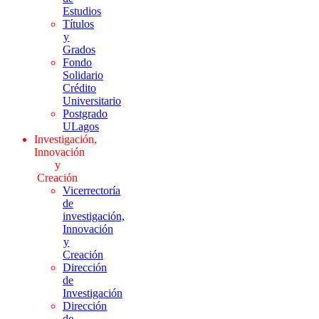
Estudios
Títulos
y
Grados
Fondo
Solidario
Crédito
Universitario
Postgrado
ULagos
Investigación,
Innovación
y
Creación
Vicerrectoría
de
investigación,
Innovación
y
Creación
Dirección
de
Investigación
Dirección
de