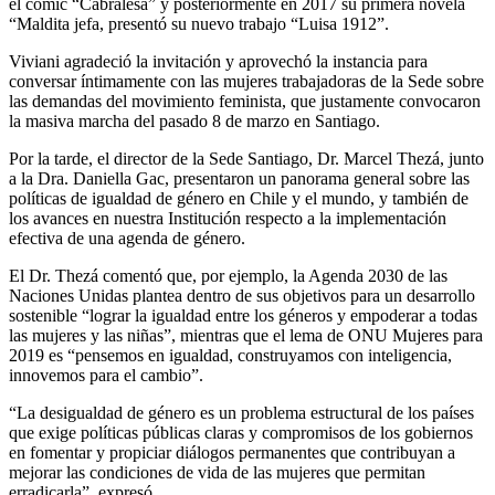
el cómic “Cabralesa” y posteriormente en 2017 su primera novela
“Maldita jefa, presentó su nuevo trabajo “Luisa 1912”.
Viviani agradeció la invitación y aprovechó la instancia para
conversar íntimamente con las mujeres trabajadoras de la Sede sobre
las demandas del movimiento feminista, que justamente convocaron
la masiva marcha del pasado 8 de marzo en Santiago.
Por la tarde, el director de la Sede Santiago, Dr. Marcel Thezá, junto
a la Dra. Daniella Gac, presentaron un panorama general sobre las
políticas de igualdad de género en Chile y el mundo, y también de
los avances en nuestra Institución respecto a la implementación
efectiva de una agenda de género.
El Dr. Thezá comentó que, por ejemplo, la Agenda 2030 de las
Naciones Unidas plantea dentro de sus objetivos para un desarrollo
sostenible “lograr la igualdad entre los géneros y empoderar a todas
las mujeres y las niñas”, mientras que el lema de ONU Mujeres para
2019 es “pensemos en igualdad, construyamos con inteligencia,
innovemos para el cambio”.
“La desigualdad de género es un problema estructural de los países
que exige políticas públicas claras y compromisos de los gobiernos
en fomentar y propiciar diálogos permanentes que contribuyan a
mejorar las condiciones de vida de las mujeres que permitan
erradicarla”, expresó.