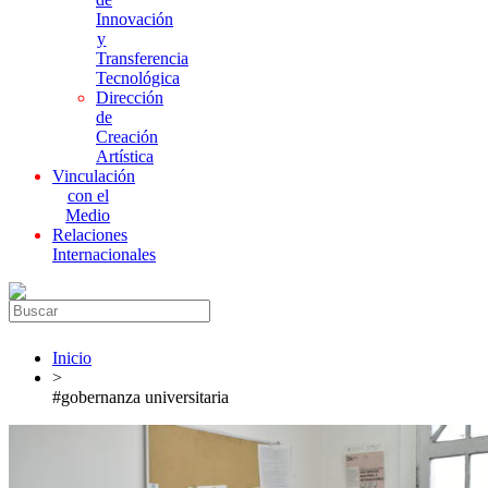
Innovación
y
Transferencia
Tecnológica
Dirección
de
Creación
Artística
Vinculación
con el
Medio
Relaciones
Internacionales
Inicio
>
#gobernanza universitaria