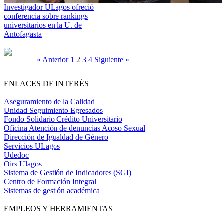
Investigador ULagos ofreció
conferencia sobre rankings
universitarios en la U. de
Antofagasta
« Anterior
1
2
3
4
Siguiente »
ENLACES DE INTERÉS
Aseguramiento de la Calidad
Unidad Seguimiento Egresados
Fondo Solidario Crédito Universitario
Oficina Atención de denuncias Acoso Sexual
Dirección de Igualdad de Género
Servicios ULagos
Udedoc
Oirs Ulagos
Sistema de Gestión de Indicadores (SGI)
Centro de Formación Integral
Sistemas de gestión académica
EMPLEOS Y HERRAMIENTAS