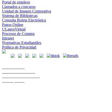
Portal de empleos
Llamados a concurso
Unidad de Imagen Corporativa
Sistema de Bibliotecas
Consulta Boleta Electrónica
Pagos Online
ULagosVirtual
Procesos de Compra
Intranet
Normativas Estudiantiles
Política de Privacidad
Casa Central
Lord Cochrane 1046
Teléfono 56 642333000
Osorno, Chile