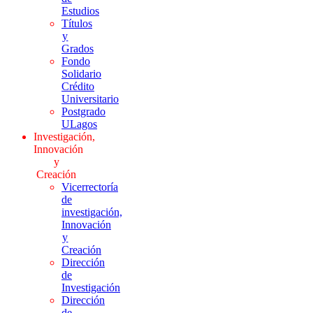
Estudios
Títulos
y
Grados
Fondo
Solidario
Crédito
Universitario
Postgrado
ULagos
Investigación,
Innovación
y
Creación
Vicerrectoría
de
investigación,
Innovación
y
Creación
Dirección
de
Investigación
Dirección
de