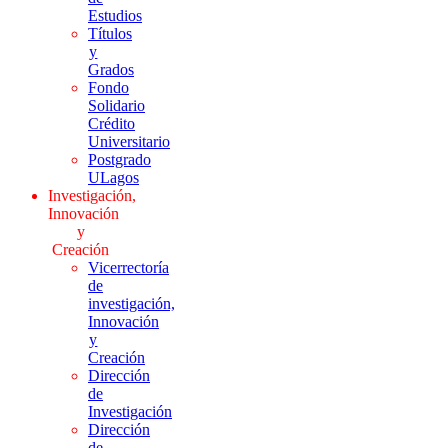
Estudios
Títulos
y
Grados
Fondo
Solidario
Crédito
Universitario
Postgrado
ULagos
Investigación,
Innovación
y
Creación
Vicerrectoría
de
investigación,
Innovación
y
Creación
Dirección
de
Investigación
Dirección
de