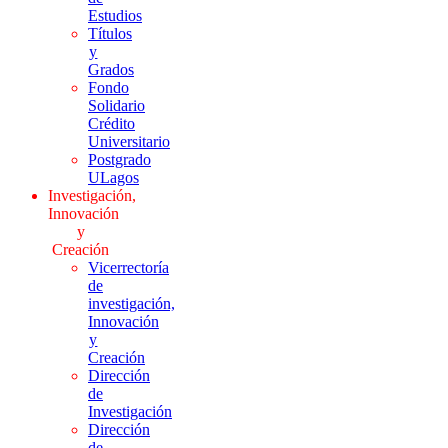
Estudios
Títulos
y
Grados
Fondo
Solidario
Crédito
Universitario
Postgrado
ULagos
Investigación,
Innovación
y
Creación
Vicerrectoría
de
investigación,
Innovación
y
Creación
Dirección
de
Investigación
Dirección
de