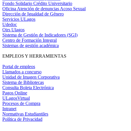
Fondo Solidario Crédito Universitario
Oficina Atención de denuncias Acoso Sexual
Dirección de Igualdad de Género
Servicios ULagos
Udedoc
Oirs Ulagos
Sistema de Gestión de Indicadores (SGI)
Centro de Formación Integral
Sistemas de gestión académica
EMPLEOS Y HERRAMIENTAS
Portal de empleos
Llamados a concurso
Unidad de Imagen Corporativa
Sistema de Bibliotecas
Consulta Boleta Electrónica
Pagos Online
ULagosVirtual
Procesos de Compra
Intranet
Normativas Estudiantiles
Política de Privacidad