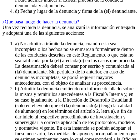
denunciada y adjuntarlas.
d) Fecha y lugar de la denuncia y firma de la (el) denunciante.
¿Qué pasa luego de hacer la denuncia?
Una vez recibida la denuncia, se analizará la información entregada
y adoptará una de las siguientes acciones:
a) No admitir a trámite la denuncia, cuando esta sea
incompleta o los hechos no se enmarcan formalmente dentro
de las conductas descritas en este Reglamento, o que esta no
sea ratificada por la (el) afectada(o) en los casos que proceda.
La desestimación deberá constar por escrito y comunicada al
(la) denunciante. Sin perjuicio de lo anterior, en caso de
denuncias incompletas, se podrá requerir mayores
antecedentes, con el objeto de analizar su procedencia.
b) Admitir la denuncia emitiendo un informe detallado sobre
la misma y remitir los antecedentes a la Fiscalía Interna y, en
su caso igualmente, a la Dirección de Desarrollo Estudiantil
(solo en el evento que el (la) denunciado(a) tenga la calidad
de alumno(a) en los términos del artículo 2, letra a), a fin de
dar inicio al respectivo procedimiento de investigación y
supervigilar la correcta aplicación de los protocolos, modelos
y normativa vigente. En esta instancia se podrán adoptar, si
fuese necesario, las medidas de apoyo y acompañamiento que
se estimen pertinentes, para lo cual corresponderá a la Oficina