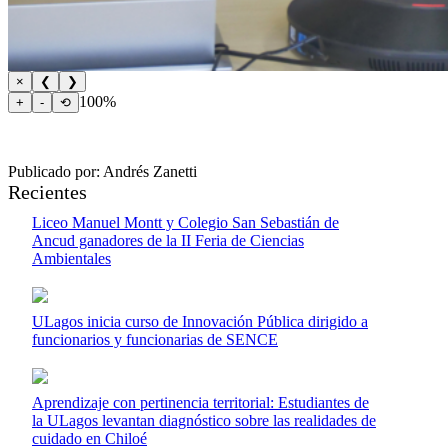
×
❮
❯
100%
+
-
⟲
Publicado por: Andrés Zanetti
Recientes
Liceo Manuel Montt y Colegio San Sebastián de
Ancud ganadores de la II Feria de Ciencias
Ambientales
ULagos inicia curso de Innovación Pública dirigido a
funcionarios y funcionarias de SENCE
Aprendizaje con pertinencia territorial: Estudiantes de
la ULagos levantan diagnóstico sobre las realidades de
cuidado en Chiloé