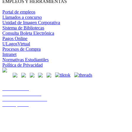
EMPLEOS Y HERRAMIENTAS
Portal de empleos
Llamados a concurso
Unidad de Imagen Corporativa
Sistema de Bibliotecas
Consulta Boleta Electrónica
Pagos Online
ULagosVirtual
Procesos de Compra
Intranet
Normativas Estudiantiles
Política de Privacidad
Casa Central
Lord Cochrane 1046
Teléfono 56 642333000
Osorno, Chile