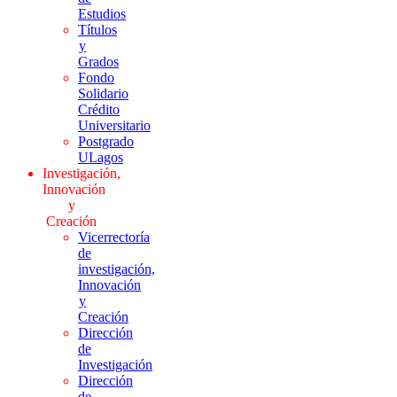
Estudios
Títulos
y
Grados
Fondo
Solidario
Crédito
Universitario
Postgrado
ULagos
Investigación,
Innovación
y
Creación
Vicerrectoría
de
investigación,
Innovación
y
Creación
Dirección
de
Investigación
Dirección
de