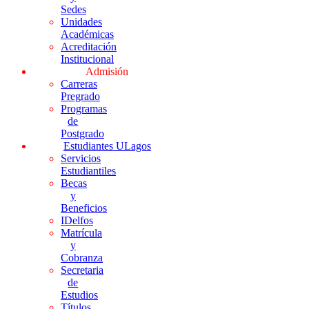
Sedes
Unidades
Académicas
Acreditación
Institucional
Admisión
Carreras
Pregrado
Programas
de
Postgrado
Estudiantes ULagos
Servicios
Estudiantiles
Becas
y
Beneficios
IDelfos
Matrícula
y
Cobranza
Secretaria
de
Estudios
Títulos