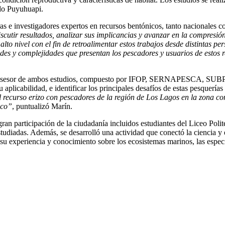
rdo Puyuhuapi.
as e investigadores expertos en recursos bentónicos, tanto nacionales co
scutir resultados, analizar sus implicancias y avanzar en la compresió
lto nivel con el fin de retroalimentar estos trabajos desde distintas pe
dades y complejidades que presentan los pescadores y usuarios de estos 
ité Asesor de ambos estudios, compuesto por IFOP, SERNAPESCA, 
u aplicabilidad, e identificar los principales desafíos de estas pesquerías
 recurso erizo con pescadores de la región de Los Lagos en la zona cont
oco”
, puntualizó Marín.
gran participación de la ciudadanía incluidos estudiantes del Liceo Polit
studiadas. Además, se desarrolló una actividad que conectó la ciencia y 
 su experiencia y conocimiento sobre los ecosistemas marinos, las especie