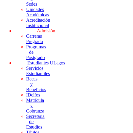
Sedes
Unidades
Académicas
Acreditación
Institucional
Admisión
Carreras
Pregrado
Programas
de
Postgrado
Estudiantes ULagos
Servicios
Estudiantiles
Becas
y
Beneficios
IDelfos
Matrícula
y
Cobranza
Secretaria
de
Estudios
Títulos