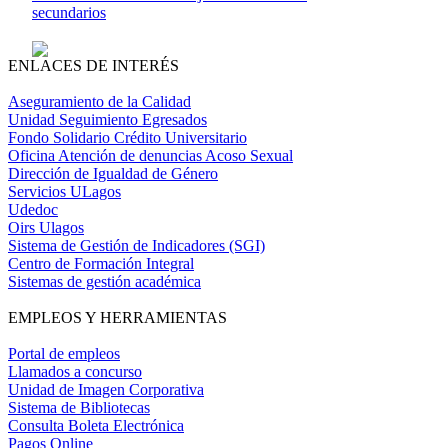
secundarios
ENLACES DE INTERÉS
Aseguramiento de la Calidad
Unidad Seguimiento Egresados
Fondo Solidario Crédito Universitario
Oficina Atención de denuncias Acoso Sexual
Dirección de Igualdad de Género
Servicios ULagos
Udedoc
Oirs Ulagos
Sistema de Gestión de Indicadores (SGI)
Centro de Formación Integral
Sistemas de gestión académica
EMPLEOS Y HERRAMIENTAS
Portal de empleos
Llamados a concurso
Unidad de Imagen Corporativa
Sistema de Bibliotecas
Consulta Boleta Electrónica
Pagos Online