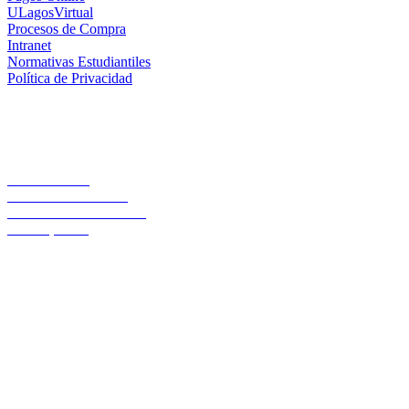
ULagosVirtual
Procesos de Compra
Intranet
Normativas Estudiantiles
Política de Privacidad
Casa Central
Lord Cochrane 1046
Teléfono 56 642333000
Osorno, Chile