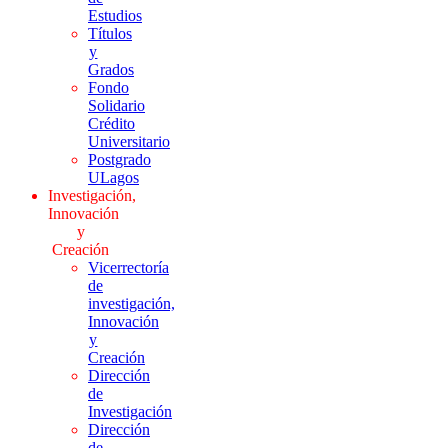
Estudios
Títulos
y
Grados
Fondo
Solidario
Crédito
Universitario
Postgrado
ULagos
Investigación,
Innovación
y
Creación
Vicerrectoría
de
investigación,
Innovación
y
Creación
Dirección
de
Investigación
Dirección
de