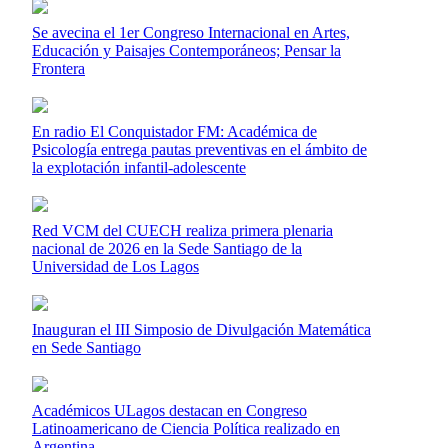
Se avecina el 1er Congreso Internacional en Artes,
Educación y Paisajes Contemporáneos; Pensar la
Frontera
En radio El Conquistador FM: Académica de
Psicología entrega pautas preventivas en el ámbito de
la explotación infantil-adolescente
Red VCM del CUECH realiza primera plenaria
nacional de 2026 en la Sede Santiago de la
Universidad de Los Lagos
Inauguran el III Simposio de Divulgación Matemática
en Sede Santiago
Académicos ULagos destacan en Congreso
Latinoamericano de Ciencia Política realizado en
Argentina