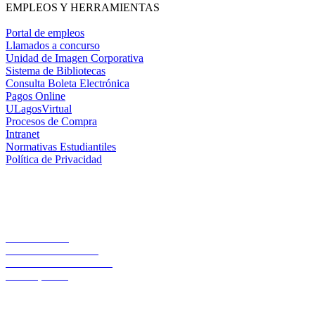
EMPLEOS Y HERRAMIENTAS
Portal de empleos
Llamados a concurso
Unidad de Imagen Corporativa
Sistema de Bibliotecas
Consulta Boleta Electrónica
Pagos Online
ULagosVirtual
Procesos de Compra
Intranet
Normativas Estudiantiles
Política de Privacidad
Casa Central
Lord Cochrane 1046
Teléfono 56 642333000
Osorno, Chile