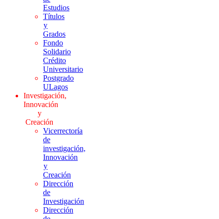
Estudios
Títulos
y
Grados
Fondo
Solidario
Crédito
Universitario
Postgrado
ULagos
Investigación,
Innovación
y
Creación
Vicerrectoría
de
investigación,
Innovación
y
Creación
Dirección
de
Investigación
Dirección
de