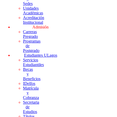
Sedes
Unidades
Académicas
Acreditación
Institucional
Admisión
Carreras
Pregrado
Programas
de
Postgrado
Estudiantes ULagos
Servicios
Estudiantiles
Becas
y
Beneficios
IDelfos
Matrícula
y
Cobranza
Secretaria
de
Estudios
Títulos