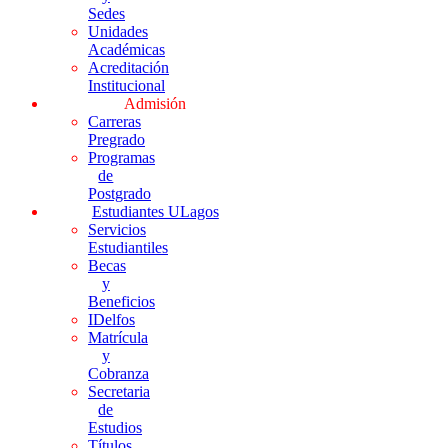
Sedes
Unidades
Académicas
Acreditación
Institucional
Admisión
Carreras
Pregrado
Programas
de
Postgrado
Estudiantes ULagos
Servicios
Estudiantiles
Becas
y
Beneficios
IDelfos
Matrícula
y
Cobranza
Secretaria
de
Estudios
Títulos