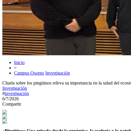
Inicio
>
Campus Osorno
Investigación
Charla sobre los pingüinos releva su importancia en la salud del ecos
Investigación
#
investigación
6/7/2026
Compartir
«Pingüinos: Una mirada desde la genómica, la ecología y la patol