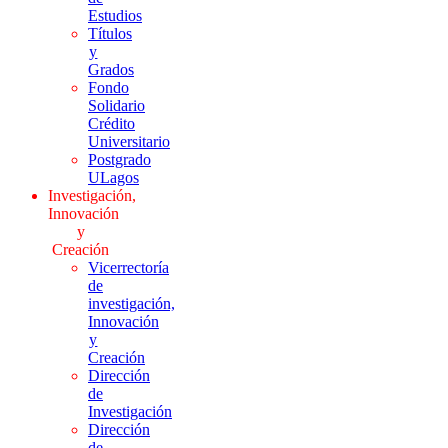
Estudios
Títulos
y
Grados
Fondo
Solidario
Crédito
Universitario
Postgrado
ULagos
Investigación,
Innovación
y
Creación
Vicerrectoría
de
investigación,
Innovación
y
Creación
Dirección
de
Investigación
Dirección
de