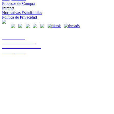
Procesos de Compra
Intranet
Normativas Estudiantiles
Política de Privacidad
Casa Central
Lord Cochrane 1046
Teléfono 56 642333000
Osorno, Chile