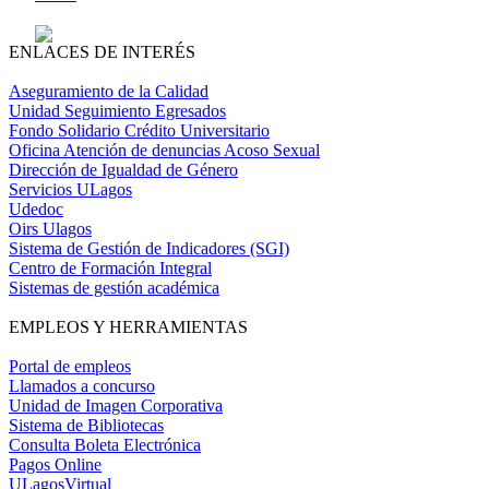
ENLACES DE INTERÉS
Aseguramiento de la Calidad
Unidad Seguimiento Egresados
Fondo Solidario Crédito Universitario
Oficina Atención de denuncias Acoso Sexual
Dirección de Igualdad de Género
Servicios ULagos
Udedoc
Oirs Ulagos
Sistema de Gestión de Indicadores (SGI)
Centro de Formación Integral
Sistemas de gestión académica
EMPLEOS Y HERRAMIENTAS
Portal de empleos
Llamados a concurso
Unidad de Imagen Corporativa
Sistema de Bibliotecas
Consulta Boleta Electrónica
Pagos Online
ULagosVirtual