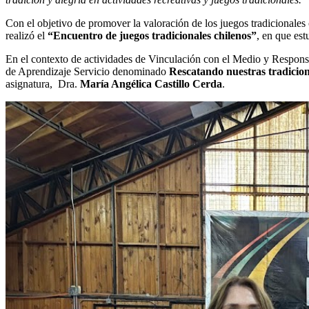
Con el objetivo de promover la valoración de los juegos tradicionales c
realizó el
“Encuentro de juegos tradicionales chilenos”
, en que es
En el contexto de actividades de Vinculación con el Medio y Responsa
de Aprendizaje Servicio denominado
Rescatando nuestras tradicion
asignatura, Dra.
María Angélica Castillo Cerda
.