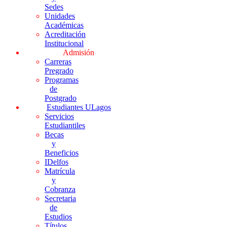
Sedes
Unidades
Académicas
Acreditación
Institucional
Admisión
Carreras
Pregrado
Programas
de
Postgrado
Estudiantes ULagos
Servicios
Estudiantiles
Becas
y
Beneficios
IDelfos
Matrícula
y
Cobranza
Secretaria
de
Estudios
Títulos