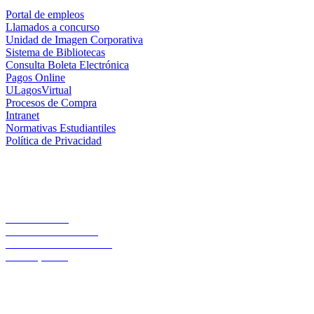
Portal de empleos
Llamados a concurso
Unidad de Imagen Corporativa
Sistema de Bibliotecas
Consulta Boleta Electrónica
Pagos Online
ULagosVirtual
Procesos de Compra
Intranet
Normativas Estudiantiles
Política de Privacidad
Casa Central
Lord Cochrane 1046
Teléfono 56 642333000
Osorno, Chile