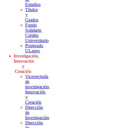
Estudios
Títulos
y
Grados
Fondo
Solidario
Crédito
Universitario
Postgrado
ULagos
Investigación,
Innovación
y
Creación
Vicerrectoría
de
investigación,
Innovación
y
Creación
Dirección
de
Investigación
Dirección
de