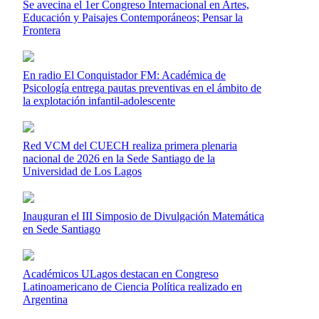
Se avecina el 1er Congreso Internacional en Artes,
Educación y Paisajes Contemporáneos; Pensar la
Frontera
En radio El Conquistador FM: Académica de
Psicología entrega pautas preventivas en el ámbito de
la explotación infantil-adolescente
Red VCM del CUECH realiza primera plenaria
nacional de 2026 en la Sede Santiago de la
Universidad de Los Lagos
Inauguran el III Simposio de Divulgación Matemática
en Sede Santiago
Académicos ULagos destacan en Congreso
Latinoamericano de Ciencia Política realizado en
Argentina