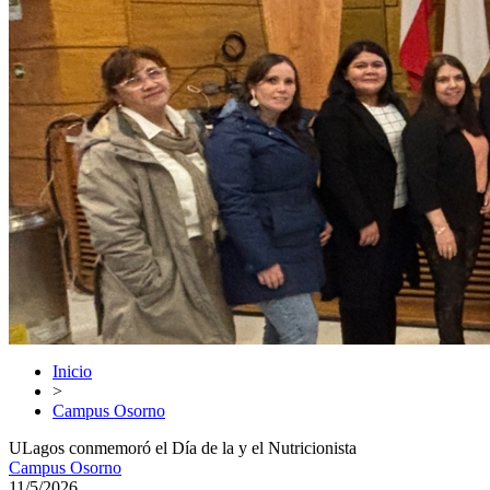
Inicio
>
Campus Osorno
ULagos conmemoró el Día de la y el Nutricionista
Campus Osorno
11/5/2026